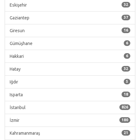
Eskişehir
32
Gaziantep
37
Giresun
16
Gümüşhane
6
Hakkari
6
Hatay
32
Iğdır
5
Isparta
18
İstanbul
826
İzmir
180
Kahramanmaraş
21