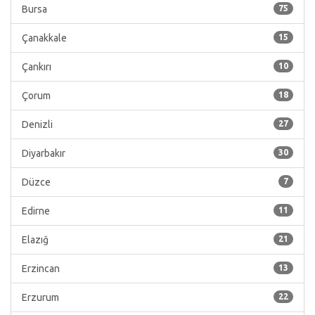
Bursa
75
Çanakkale
15
Çankırı
10
Çorum
18
Denizli
27
Diyarbakır
30
Düzce
7
Edirne
11
Elazığ
21
Erzincan
13
Erzurum
22