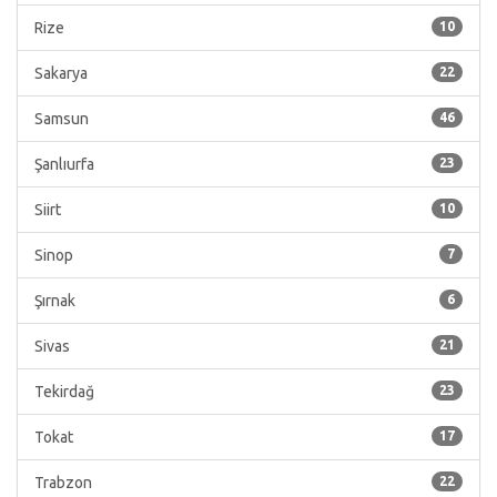
Rize
10
Sakarya
22
Samsun
46
Şanlıurfa
23
Siirt
10
Sinop
7
Şırnak
6
Sivas
21
Tekirdağ
23
Tokat
17
Trabzon
22