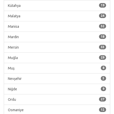
Kütahya
19
Malatya
24
Manisa
32
Mardin
18
Mersin
33
Muğla
29
Muş
8
Nevşehir
5
Niğde
9
Ordu
27
Osmaniye
12