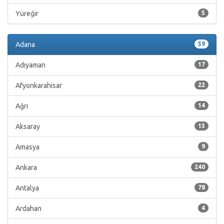
Yüreğir
5
Adana
59
Adıyaman
17
Afyonkarahisar
22
Ağrı
14
Aksaray
13
Amasya
9
Ankara
240
Antalya
78
Ardahan
4