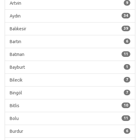
Artvin
9
Aydın
34
Balıkesir
39
Bartın
6
Batman
11
Bayburt
1
Bilecik
7
Bingöl
7
Bitlis
10
Bolu
11
Burdur
6