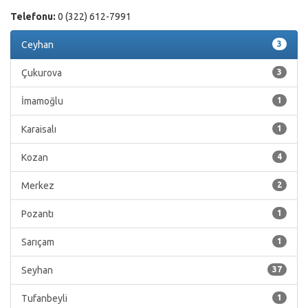
Telefonu:
0 (322) 612-7991
Ceyhan
3
Çukurova
3
İmamoğlu
1
Karaisalı
1
Kozan
4
Merkez
2
Pozantı
1
Sarıçam
1
Seyhan
37
Tufanbeyli
1