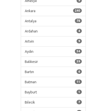
Amasya
9
Ankara
240
Antalya
78
Ardahan
4
Artvin
9
Aydın
34
Balıkesir
39
Bartın
6
Batman
11
Bayburt
1
Bilecik
7