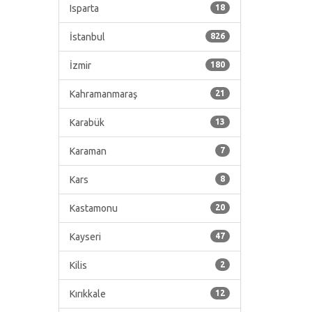
Isparta
18
İstanbul
826
İzmir
180
Kahramanmaraş
21
Karabük
13
Karaman
7
Kars
8
Kastamonu
20
Kayseri
47
Kilis
2
Kırıkkale
12