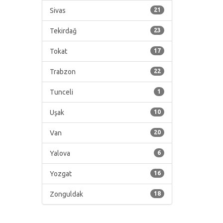
Sivas
21
Tekirdağ
23
Tokat
17
Trabzon
22
Tunceli
1
Uşak
10
Van
20
Yalova
6
Yozgat
16
Zonguldak
18