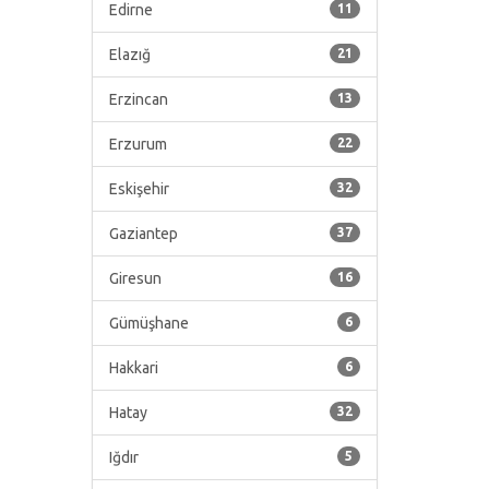
Edirne
11
Elazığ
21
Erzincan
13
Erzurum
22
Eskişehir
32
Gaziantep
37
Giresun
16
Gümüşhane
6
Hakkari
6
Hatay
32
Iğdır
5