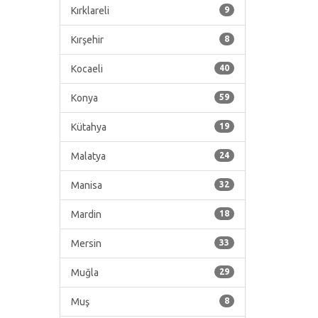
Kırklareli
9
Kırşehir
8
Kocaeli
40
Konya
59
Kütahya
19
Malatya
24
Manisa
32
Mardin
18
Mersin
33
Muğla
29
Muş
8