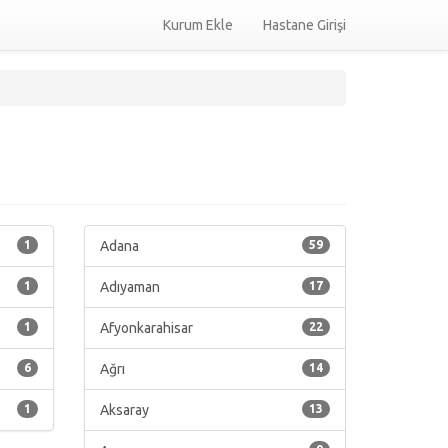
Kurum Ekle
Hastane Girişi
1
Adana
59
1
Adıyaman
17
1
Afyonkarahisar
22
6
Ağrı
14
1
Aksaray
13