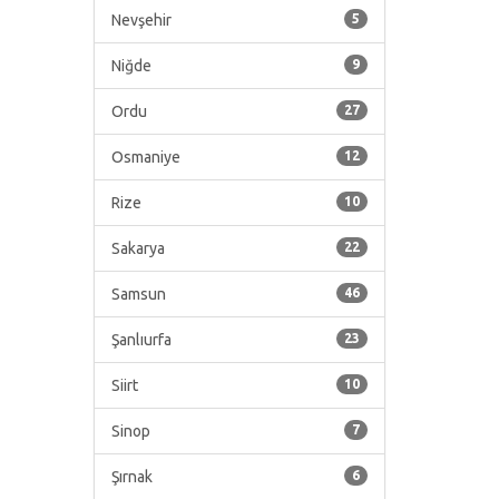
Nevşehir
5
Niğde
9
Ordu
27
Osmaniye
12
Rize
10
Sakarya
22
Samsun
46
Şanlıurfa
23
Siirt
10
Sinop
7
Şırnak
6