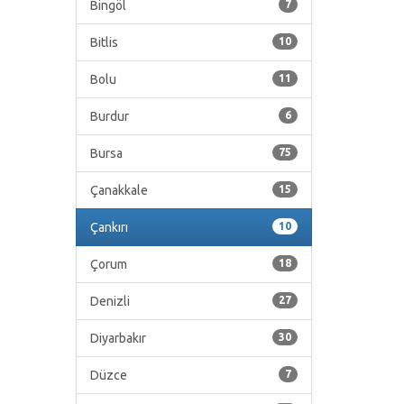
Bingöl
7
Bitlis
10
Bolu
11
Burdur
6
Bursa
75
Çanakkale
15
Çankırı
10
Çorum
18
Denizli
27
Diyarbakır
30
Düzce
7