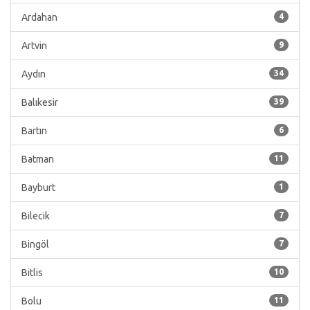
Ardahan
4
Artvin
9
Aydın
34
Balıkesir
39
Bartın
6
Batman
11
Bayburt
1
Bilecik
7
Bingöl
7
Bitlis
10
Bolu
11