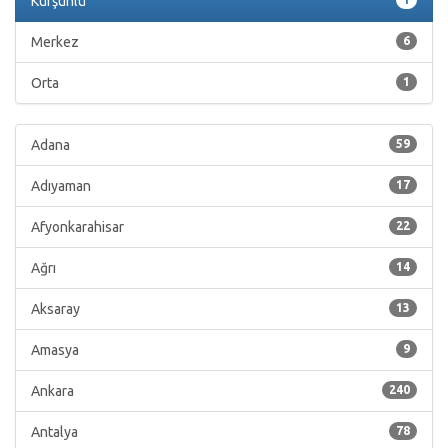
Kurşunlu
Merkez
6
Orta
1
Adana
59
Adıyaman
17
Afyonkarahisar
22
Ağrı
14
Aksaray
13
Amasya
9
Ankara
240
Antalya
78