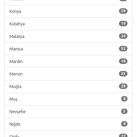
Konya
59
Kütahya
19
Malatya
24
Manisa
32
Mardin
18
Mersin
33
Muğla
29
Muş
8
Nevşehir
5
Niğde
9
Ordu
27