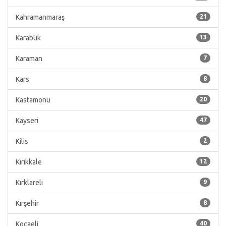
Kahramanmaraş
21
Karabük
13
Karaman
7
Kars
8
Kastamonu
20
Kayseri
47
Kilis
2
Kırıkkale
12
Kırklareli
9
Kırşehir
8
Kocaeli
40