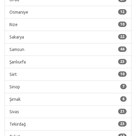
Osmaniye
12
Rize
10
Sakarya
22
Samsun
46
Şanlıurfa
23
Siirt
10
Sinop
7
Şırnak
6
Sivas
21
Tekirdağ
23