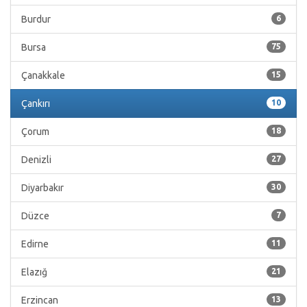
Burdur
6
Bursa
75
Çanakkale
15
Çankırı
10
Çorum
18
Denizli
27
Diyarbakır
30
Düzce
7
Edirne
11
Elazığ
21
Erzincan
13