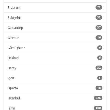
Erzurum
22
Eskişehir
32
Gaziantep
37
Giresun
16
Gümüşhane
6
Hakkari
6
Hatay
32
Iğdır
5
Isparta
18
İstanbul
826
İzmir
180