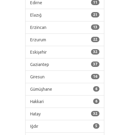
Edirne
11
Elazığ
21
Erzincan
13
Erzurum
22
Eskişehir
32
Gaziantep
37
Giresun
16
Gümüşhane
6
Hakkari
6
Hatay
32
Iğdır
5