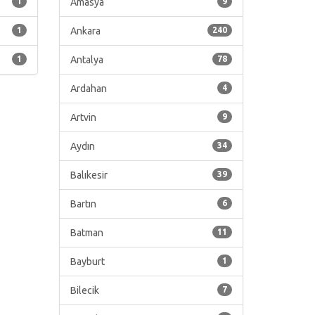
1
Amasya
9
1
Ankara
240
1
Antalya
78
Ardahan
4
Artvin
9
Aydın
34
Balıkesir
39
Bartın
6
Batman
11
Bayburt
1
Bilecik
7