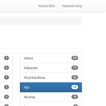
Kurum Ekle
Hastane Girişi
1
Adana
59
3
Adıyaman
17
1
Afyonkarahisar
22
1
Ağrı
14
5
Aksaray
13