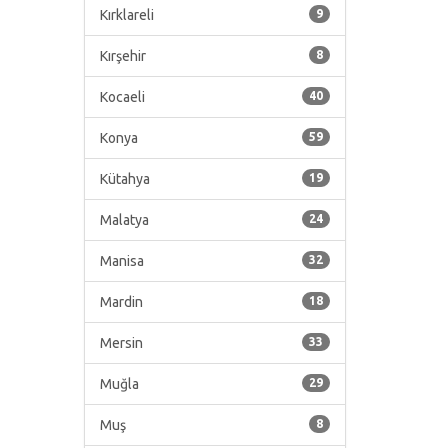
Kırklareli
9
Kırşehir
8
Kocaeli
40
Konya
59
Kütahya
19
Malatya
24
Manisa
32
Mardin
18
Mersin
33
Muğla
29
Muş
8