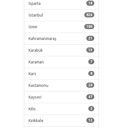
Isparta
18
İstanbul
826
İzmir
180
Kahramanmaraş
21
Karabük
13
Karaman
7
Kars
8
Kastamonu
20
Kayseri
47
Kilis
2
Kırıkkale
12