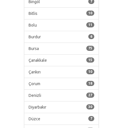
Bingöl
7
Bitlis
10
Bolu
11
Burdur
6
Bursa
75
Çanakkale
15
Çankırı
10
Çorum
18
Denizli
27
Diyarbakır
30
Düzce
7