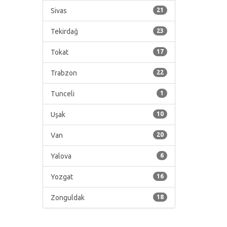
Sivas
21
Tekirdağ
23
Tokat
17
Trabzon
22
Tunceli
1
Uşak
10
Van
20
Yalova
6
Yozgat
16
Zonguldak
18