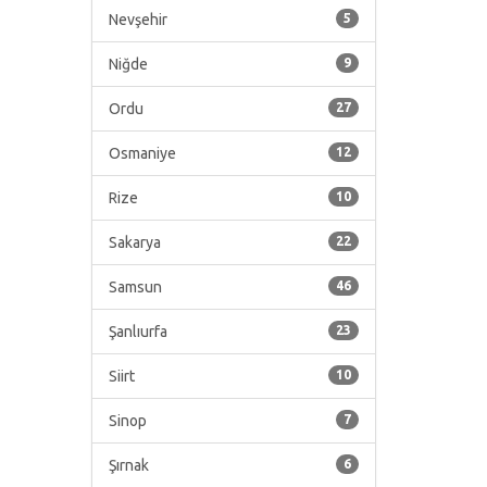
Nevşehir
5
Niğde
9
Ordu
27
Osmaniye
12
Rize
10
Sakarya
22
Samsun
46
Şanlıurfa
23
Siirt
10
Sinop
7
Şırnak
6