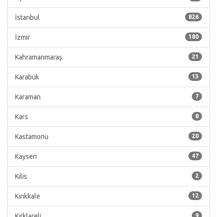
İstanbul
826
İzmir
180
Kahramanmaraş
21
Karabük
13
Karaman
7
Kars
8
Kastamonu
20
Kayseri
47
Kilis
2
Kırıkkale
12
Kırklareli
9