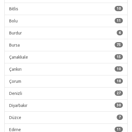
Bitlis
10
Bolu
11
Burdur
6
Bursa
75
Çanakkale
15
Çankırı
10
Çorum
18
Denizli
27
Diyarbakır
30
Düzce
7
Edirne
11