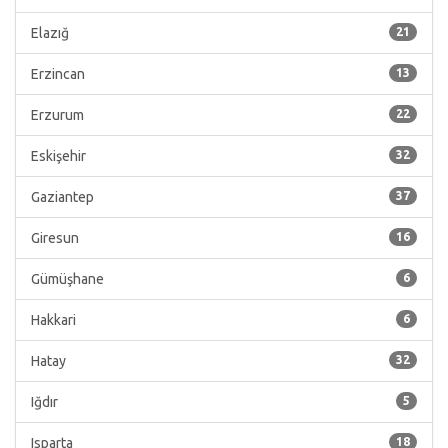
Elazığ
21
Erzincan
13
Erzurum
22
Eskişehir
32
Gaziantep
37
Giresun
16
Gümüşhane
6
Hakkari
6
Hatay
32
Iğdır
5
Isparta
18