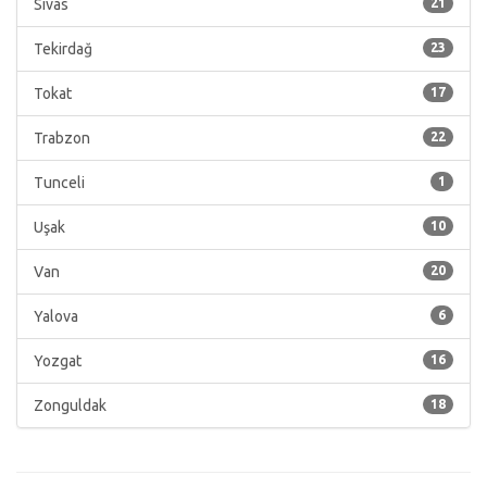
Sivas
21
Tekirdağ
23
Tokat
17
Trabzon
22
Tunceli
1
Uşak
10
Van
20
Yalova
6
Yozgat
16
Zonguldak
18