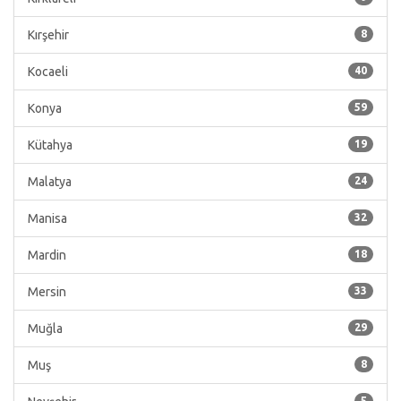
Kırşehir
8
Kocaeli
40
Konya
59
Kütahya
19
Malatya
24
Manisa
32
Mardin
18
Mersin
33
Muğla
29
Muş
8
5