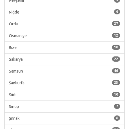
Nevşehir
Niğde
9
Ordu
27
Osmaniye
12
Rize
10
Sakarya
22
Samsun
46
Şanlıurfa
23
Siirt
10
Sinop
7
Şırnak
6