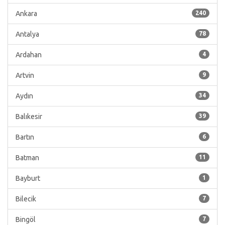
Ankara
240
Antalya
78
Ardahan
4
Artvin
9
Aydın
34
Balıkesir
39
Bartın
6
Batman
11
Bayburt
1
Bilecik
7
Bingöl
7