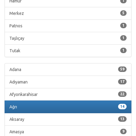
Hamur
1
Merkez
5
Patnos
1
Taşlıçay
1
Tutak
1
Adana
59
Adıyaman
17
Afyonkarahisar
22
Ağrı
14
Aksaray
13
Amasya
9