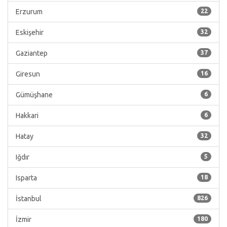
Erzurum
22
Eskişehir
32
Gaziantep
37
Giresun
16
Gümüşhane
6
Hakkari
6
Hatay
32
Iğdır
5
Isparta
18
İstanbul
826
İzmir
180