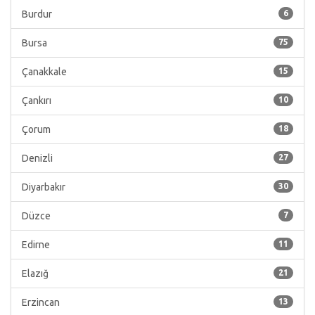
Burdur
6
Bursa
75
Çanakkale
15
Çankırı
10
Çorum
18
Denizli
27
Diyarbakır
30
Düzce
7
Edirne
11
Elazığ
21
Erzincan
13