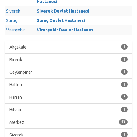
Hastanesi
Siverek
Siverek Devlet Hastanesi
Suruç
Suruç Devlet Hastanesi
Viranşehir
Viranşehir Devlet Hastanesi
Akçakale
1
Birecik
1
Ceylanpınar
1
Halfeti
1
Harran
2
Hilvan
1
Merkez
13
Siverek
1