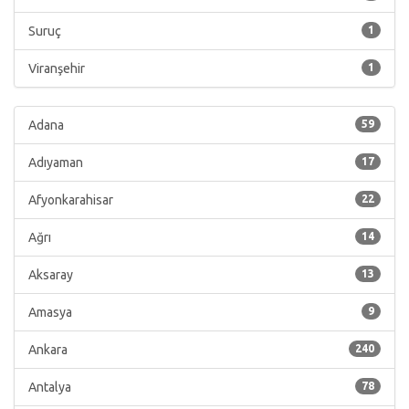
Suruç
1
Viranşehir
1
Adana
59
Adıyaman
17
Afyonkarahisar
22
Ağrı
14
Aksaray
13
Amasya
9
Ankara
240
Antalya
78