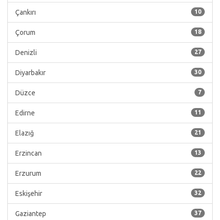
Çankırı
10
Çorum
18
Denizli
27
Diyarbakır
30
Düzce
7
Edirne
11
Elazığ
21
Erzincan
13
Erzurum
22
Eskişehir
32
Gaziantep
37