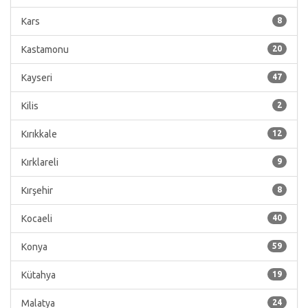
Kars
8
Kastamonu
20
Kayseri
47
Kilis
2
Kırıkkale
12
Kırklareli
9
Kırşehir
8
Kocaeli
40
Konya
59
Kütahya
19
Malatya
24