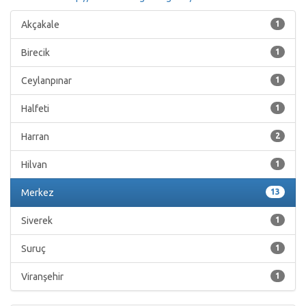
Akçakale
1
Birecik
1
Ceylanpınar
1
Halfeti
1
Harran
2
Hilvan
1
Merkez
13
Siverek
1
Suruç
1
Viranşehir
1