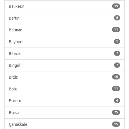
Balıkesir
39
Bartın
6
Batman
11
Bayburt
1
Bilecik
7
Bingöl
7
Bitlis
10
Bolu
11
Burdur
6
Bursa
75
Çanakkale
15