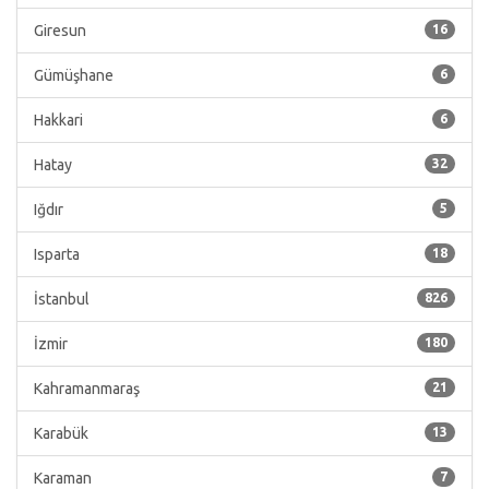
Giresun
16
Gümüşhane
6
Hakkari
6
Hatay
32
Iğdır
5
Isparta
18
İstanbul
826
İzmir
180
Kahramanmaraş
21
Karabük
13
Karaman
7