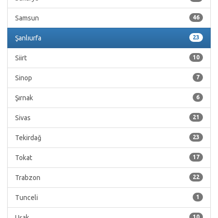
Samsun
46
Şanlıurfa
23
Siirt
10
Sinop
7
Şırnak
6
Sivas
21
Tekirdağ
23
Tokat
17
Trabzon
22
Tunceli
1
Uşak
10