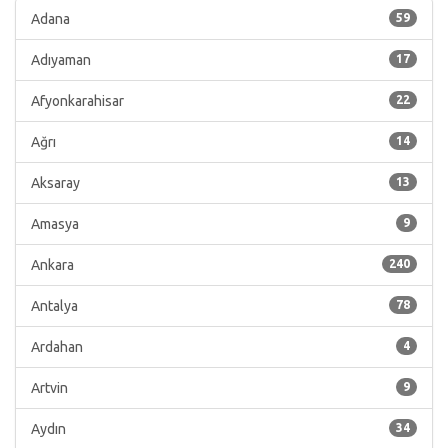
Adana
59
Adıyaman
17
Afyonkarahisar
22
Ağrı
14
Aksaray
13
Amasya
9
Ankara
240
Antalya
78
Ardahan
4
Artvin
9
Aydın
34