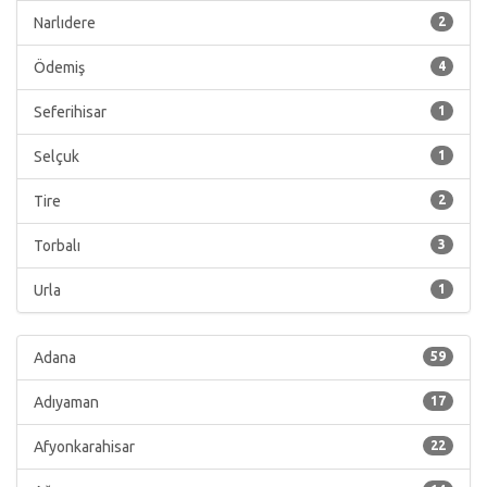
Narlıdere
2
Ödemiş
4
Seferihisar
1
Selçuk
1
Tire
2
Torbalı
3
Urla
1
Adana
59
Adıyaman
17
Afyonkarahisar
22