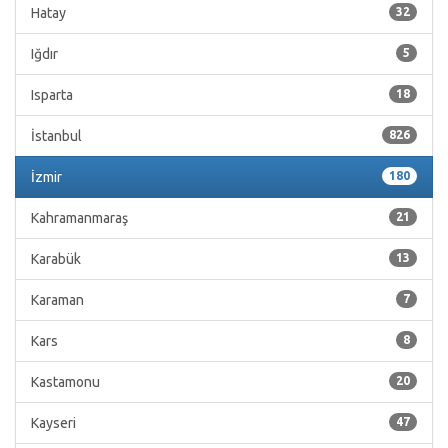
Hatay
32
Iğdır
5
Isparta
18
İstanbul
826
İzmir
180
Kahramanmaraş
21
Karabük
13
Karaman
7
Kars
8
Kastamonu
20
Kayseri
47