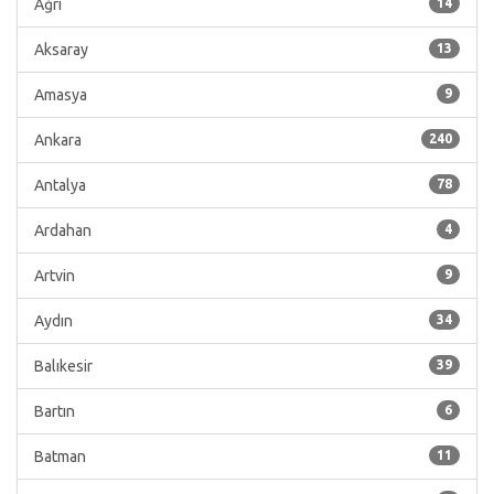
Ağrı
14
Aksaray
13
Amasya
9
Ankara
240
Antalya
78
Ardahan
4
Artvin
9
Aydın
34
Balıkesir
39
Bartın
6
Batman
11