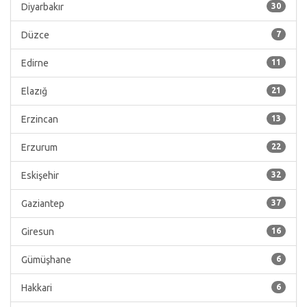
Diyarbakır
30
Düzce
7
Edirne
11
Elazığ
21
Erzincan
13
Erzurum
22
Eskişehir
32
Gaziantep
37
Giresun
16
Gümüşhane
6
Hakkari
6