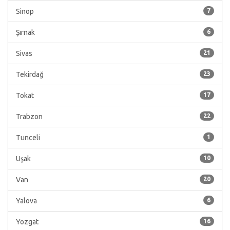
Sinop
7
Şırnak
6
Sivas
21
Tekirdağ
23
Tokat
17
Trabzon
22
Tunceli
1
Uşak
10
Van
20
Yalova
6
Yozgat
16