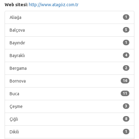
Web sitesi:
http://www.atagöz.com.tr
Aliağa
1
Balçova
5
Bayındır
1
Bayraklı
4
Bergama
2
Bornova
16
Buca
11
Çeşme
3
Çiğli
8
Dikili
1