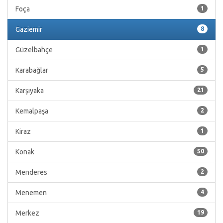
Foça
1
Gaziemir
8
Güzelbahçe
1
Karabağlar
5
Karşıyaka
21
Kemalpaşa
2
Kiraz
1
Konak
50
Menderes
2
Menemen
4
Merkez
19