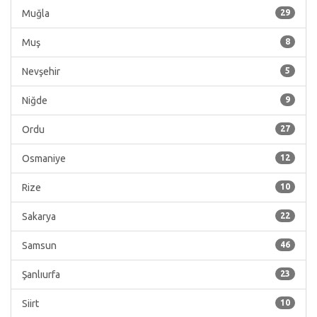
Muğla
29
Muş
8
Nevşehir
5
Niğde
9
Ordu
27
Osmaniye
12
Rize
10
Sakarya
22
Samsun
46
Şanlıurfa
23
Siirt
10