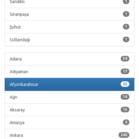
Sandıklı
1
Sinanpaşa
1
Şuhut
1
Sultandağı
1
Adana
59
Adıyaman
17
Afyonkarahisar
22
Ağrı
14
Aksaray
13
Amasya
9
Ankara
240