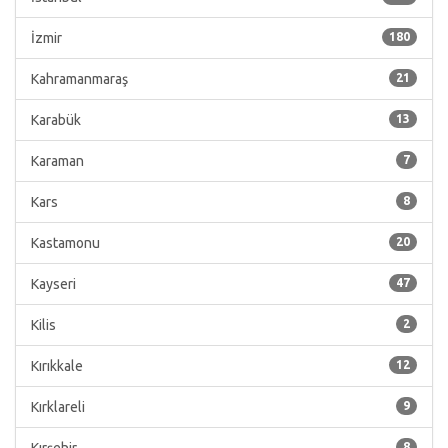
İzmir
180
Kahramanmaraş
21
Karabük
13
Karaman
7
Kars
8
Kastamonu
20
Kayseri
47
Kilis
2
Kırıkkale
12
Kırklareli
9
8