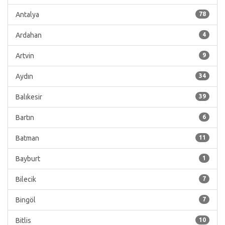
Antalya
78
Ardahan
4
Artvin
9
Aydın
34
Balıkesir
39
Bartın
6
Batman
11
Bayburt
1
Bilecik
7
Bingöl
7
Bitlis
10