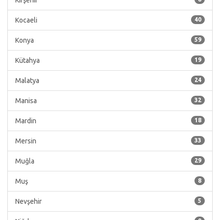
Kırşehir
Kocaeli
40
Konya
59
Kütahya
19
Malatya
24
Manisa
32
Mardin
18
Mersin
33
Muğla
29
Muş
8
Nevşehir
5