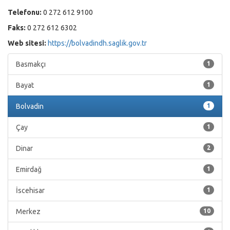
Telefonu:
0 272 612 9100
Faks:
0 272 612 6302
Web sitesi:
https://bolvadindh.saglik.gov.tr
Basmakçı
1
Bayat
1
Bolvadin
1
Çay
1
Dinar
2
Emirdağ
1
İscehisar
1
Merkez
10