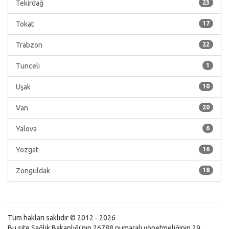
Tekirdağ
23
Tokat
17
Trabzon
22
Tunceli
1
Uşak
10
Van
20
Yalova
6
Yozgat
16
Zonguldak
18
Tüm hakları saklıdır © 2012 - 2026
Bu site Sağlık Bakanlığı'nın 26788 numaralı yönetmeliğinin 29.