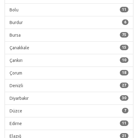
Bolu
11
Burdur
6
Bursa
75
Çanakkale
15
Çankırı
10
Çorum
18
Denizli
27
Diyarbakır
30
Düzce
7
Edirne
11
Elazığ
21