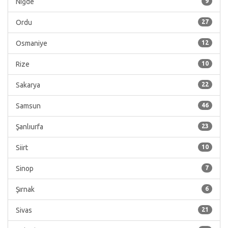
Niğde
9
Ordu
27
Osmaniye
12
Rize
10
Sakarya
22
Samsun
46
Şanlıurfa
23
Siirt
10
Sinop
7
Şırnak
6
Sivas
21