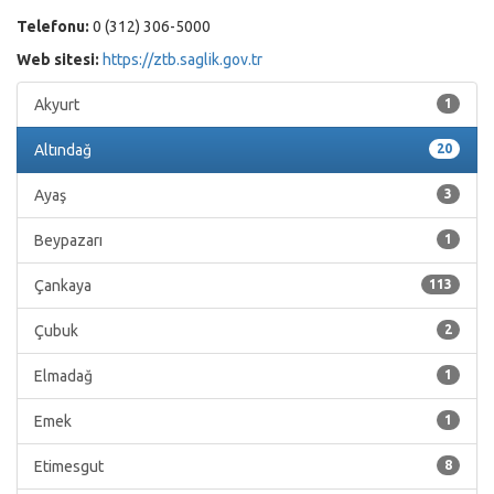
Telefonu:
0 (312) 306-5000
Web sitesi:
https://ztb.saglik.gov.tr
Akyurt
1
Altındağ
20
Ayaş
3
Beypazarı
1
Çankaya
113
Çubuk
2
Elmadağ
1
Emek
1
Etimesgut
8