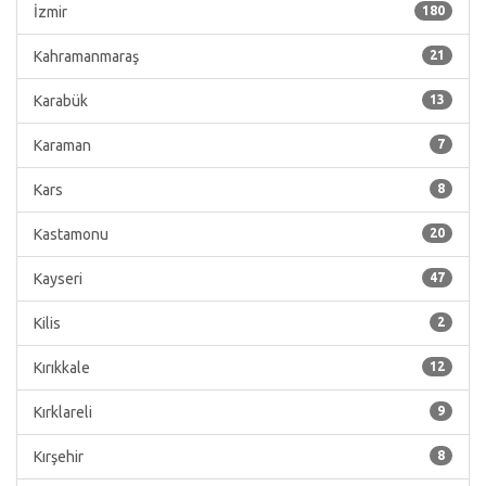
İzmir
180
Kahramanmaraş
21
Karabük
13
Karaman
7
Kars
8
Kastamonu
20
Kayseri
47
Kilis
2
Kırıkkale
12
Kırklareli
9
Kırşehir
8