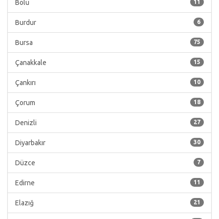
Bolu
11
Burdur
6
Bursa
75
Çanakkale
15
Çankırı
10
Çorum
18
Denizli
27
Diyarbakır
30
Düzce
7
Edirne
11
Elazığ
21