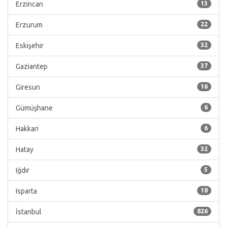
Erzincan
13
Erzurum
22
Eskişehir
32
Gaziantep
37
Giresun
16
Gümüşhane
6
Hakkari
6
Hatay
32
Iğdır
5
Isparta
18
İstanbul
826