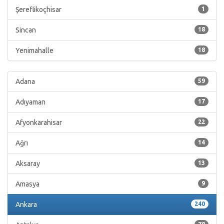
Şereflikoçhisar
1
Sincan
18
Yenimahalle
18
Adana
59
Adıyaman
17
Afyonkarahisar
22
Ağrı
14
Aksaray
13
Amasya
9
Ankara
240