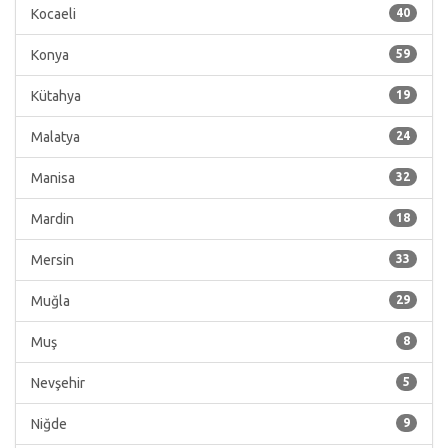
Kocaeli
40
Konya
59
Kütahya
19
Malatya
24
Manisa
32
Mardin
18
Mersin
33
Muğla
29
Muş
8
Nevşehir
5
Niğde
9