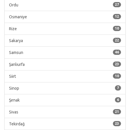
Ordu
27
Osmaniye
12
Rize
10
Sakarya
22
Samsun
46
Şanlıurfa
23
Siirt
10
Sinop
7
Şırnak
6
Sivas
21
Tekirdağ
23