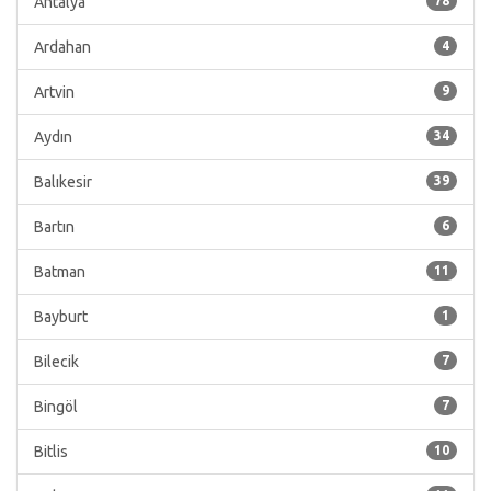
Antalya
78
Ardahan
4
Artvin
9
Aydın
34
Balıkesir
39
Bartın
6
Batman
11
Bayburt
1
Bilecik
7
Bingöl
7
Bitlis
10