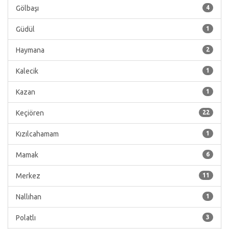
Gölbaşı
4
Güdül
1
Haymana
2
Kalecik
1
Kazan
1
Keçiören
22
Kızılcahamam
1
Mamak
6
Merkez
11
Nallıhan
1
Polatlı
3