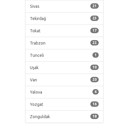
Sivas
21
Tekirdağ
23
Tokat
17
Trabzon
22
Tunceli
1
Uşak
10
Van
20
Yalova
6
Yozgat
16
Zonguldak
18