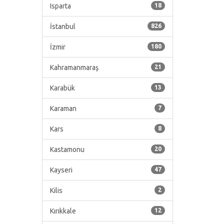
Isparta
18
İstanbul
826
İzmir
180
Kahramanmaraş
21
Karabük
13
Karaman
7
Kars
8
Kastamonu
20
Kayseri
47
Kilis
2
Kırıkkale
12