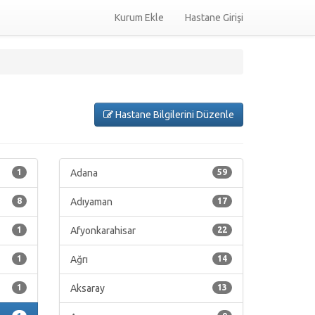
Kurum Ekle
Hastane Girişi
Hastane Bilgilerini Düzenle
1
Adana
59
8
Adıyaman
17
1
Afyonkarahisar
22
1
Ağrı
14
1
Aksaray
13