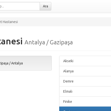
Ara
t Hastanesi
tanesi
Antalya / Gazipaşa
Akseki
ipaşa
/
Antalya
Alanya
Demre
Elmalı
Finike