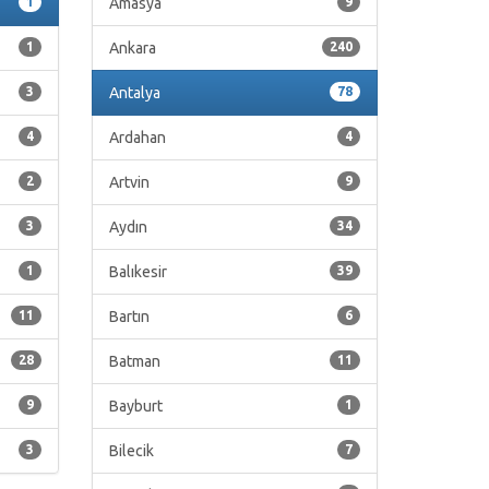
1
Amasya
9
1
Ankara
240
3
Antalya
78
4
Ardahan
4
2
Artvin
9
3
Aydın
34
1
Balıkesir
39
11
Bartın
6
28
Batman
11
9
Bayburt
1
3
Bilecik
7