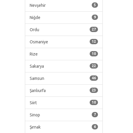
Nevşehir
5
Niğde
9
Ordu
27
Osmaniye
12
Rize
10
Sakarya
22
Samsun
46
Şanlıurfa
23
Siirt
10
Sinop
7
Şırnak
6