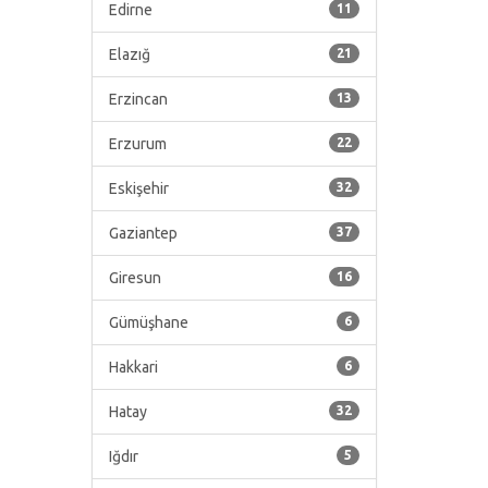
Edirne
11
Elazığ
21
Erzincan
13
Erzurum
22
Eskişehir
32
Gaziantep
37
Giresun
16
Gümüşhane
6
Hakkari
6
Hatay
32
Iğdır
5