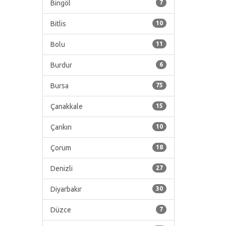
Bingöl
7
Bitlis
10
Bolu
11
Burdur
6
Bursa
75
Çanakkale
15
Çankırı
10
Çorum
18
Denizli
27
Diyarbakır
30
Düzce
7