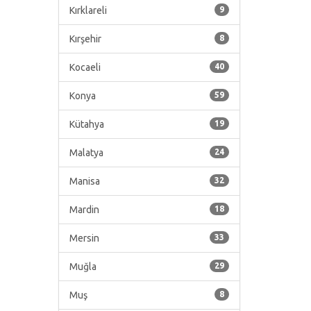
Kırklareli
9
Kırşehir
8
Kocaeli
40
Konya
59
Kütahya
19
Malatya
24
Manisa
32
Mardin
18
Mersin
33
Muğla
29
Muş
8