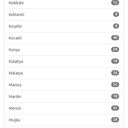
Kırıkkale
12
Kırklareli
9
Kırşehir
8
Kocaeli
40
Konya
59
Kütahya
19
Malatya
24
Manisa
32
Mardin
18
Mersin
33
Muğla
29