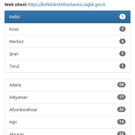
Web sitesi:
https://kelkitdevlethastanesi.saglik.gov.tr
Kelkit
1
Köse
1
Merkez
2
Şiran
1
Torul
1
Adana
59
Adıyaman
17
Afyonkarahisar
22
Ağrı
14
Aksaray
13