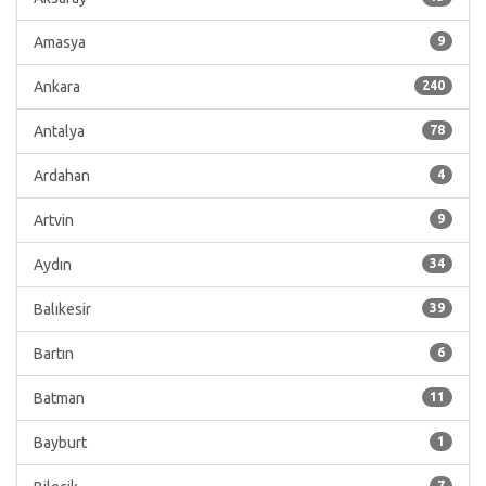
Amasya
9
Ankara
240
Antalya
78
Ardahan
4
Artvin
9
Aydın
34
Balıkesir
39
Bartın
6
Batman
11
Bayburt
1
7