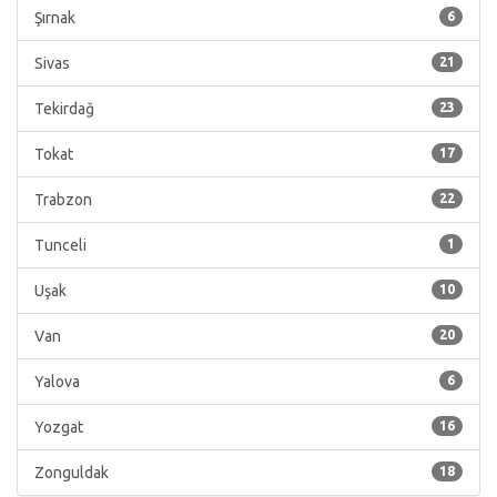
Şırnak
6
Sivas
21
Tekirdağ
23
Tokat
17
Trabzon
22
Tunceli
1
Uşak
10
Van
20
Yalova
6
Yozgat
16
Zonguldak
18