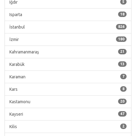
Iğdır
5
Isparta
18
İstanbul
826
İzmir
180
Kahramanmaraş
21
Karabük
13
Karaman
7
Kars
8
Kastamonu
20
Kayseri
47
Kilis
2