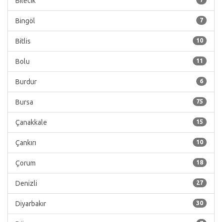
Bilecik
Bingöl
7
Bitlis
10
Bolu
11
Burdur
6
Bursa
75
Çanakkale
15
Çankırı
10
Çorum
18
Denizli
27
Diyarbakır
30