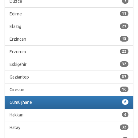
Düzce
7
Edirne
11
Elazığ
21
Erzincan
13
Erzurum
22
Eskişehir
32
Gaziantep
37
Giresun
16
Gümüşhane
6
Hakkari
6
Hatay
32