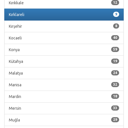
Kırıkkale
12
Kırklareli
9
Kırşehir
8
Kocaeli
40
Konya
59
Kütahya
19
Malatya
24
Manisa
32
Mardin
18
Mersin
33
Muğla
29