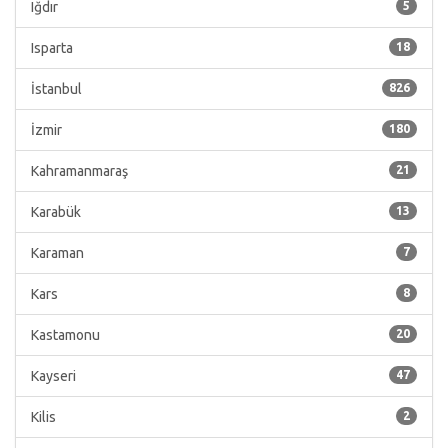
Iğdır
5
Isparta
18
İstanbul
826
İzmir
180
Kahramanmaraş
21
Karabük
13
Karaman
7
Kars
8
Kastamonu
20
Kayseri
47
Kilis
2