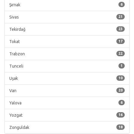
Şırnak
6
Sivas
21
Tekirdağ
23
Tokat
17
Trabzon
22
Tunceli
1
Uşak
10
Van
20
Yalova
6
Yozgat
16
Zonguldak
18