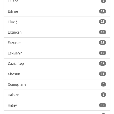
Düzce
7
Edirne
11
Elazığ
21
Erzincan
13
Erzurum
22
Eskişehir
32
Gaziantep
37
Giresun
16
Gümüşhane
6
Hakkari
6
Hatay
32