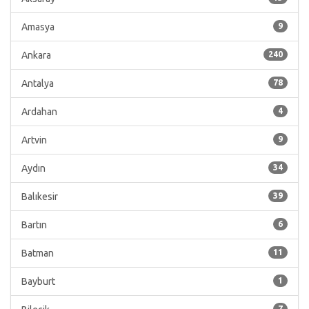
Amasya
9
Ankara
240
Antalya
78
Ardahan
4
Artvin
9
Aydın
34
Balıkesir
39
Bartın
6
Batman
11
Bayburt
1
7