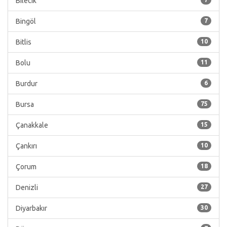
Bilecik
Bingöl
7
Bitlis
10
Bolu
11
Burdur
6
Bursa
75
Çanakkale
15
Çankırı
10
Çorum
18
Denizli
27
Diyarbakır
30