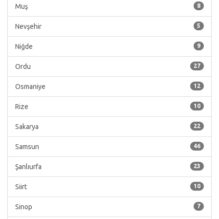
Muş
8
Nevşehir
5
Niğde
9
Ordu
27
Osmaniye
12
Rize
10
Sakarya
22
Samsun
46
Şanlıurfa
23
Siirt
10
Sinop
7