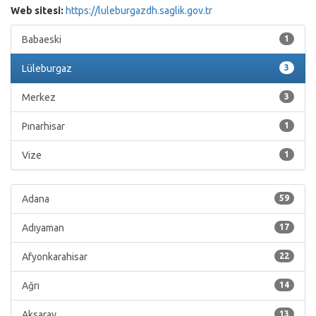
Web sitesi:
https://luleburgazdh.saglik.gov.tr
Babaeski
1
Lüleburgaz
3
Merkez
3
Pınarhisar
1
Vize
1
Adana
59
Adıyaman
17
Afyonkarahisar
22
Ağrı
14
Aksaray
13