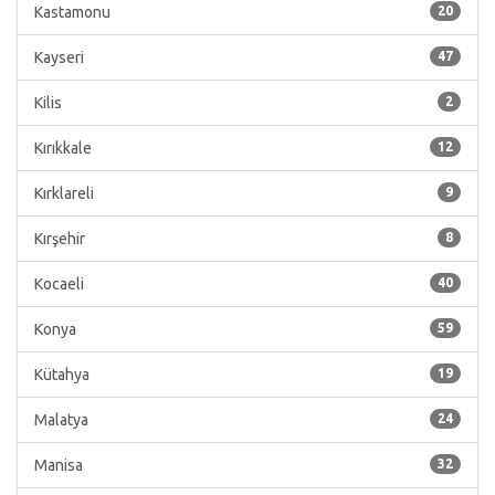
Kastamonu
20
Kayseri
47
Kilis
2
Kırıkkale
12
Kırklareli
9
Kırşehir
8
Kocaeli
40
Konya
59
Kütahya
19
Malatya
24
Manisa
32