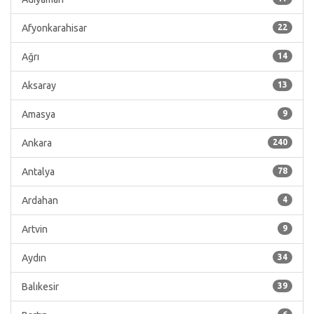
Afyonkarahisar
22
Ağrı
14
Aksaray
13
Amasya
9
Ankara
240
Antalya
78
Ardahan
4
Artvin
9
Aydın
34
Balıkesir
39