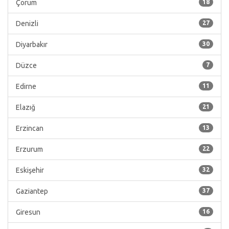
Çorum
18
Denizli
27
Diyarbakır
30
Düzce
7
Edirne
11
Elazığ
21
Erzincan
13
Erzurum
22
Eskişehir
32
Gaziantep
37
Giresun
16