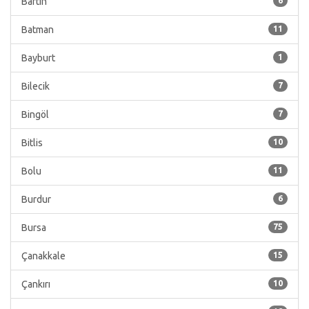
Bartın
6
Batman
11
Bayburt
1
Bilecik
7
Bingöl
7
Bitlis
10
Bolu
11
Burdur
6
Bursa
75
Çanakkale
15
Çankırı
10