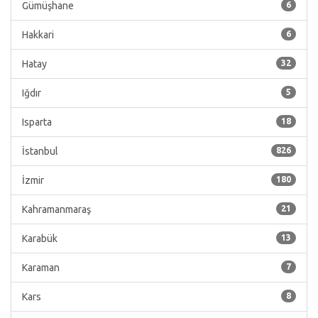
Gümüşhane
6
Hakkari
6
Hatay
32
Iğdır
5
Isparta
18
İstanbul
826
İzmir
180
Kahramanmaraş
21
Karabük
13
Karaman
7
Kars
8