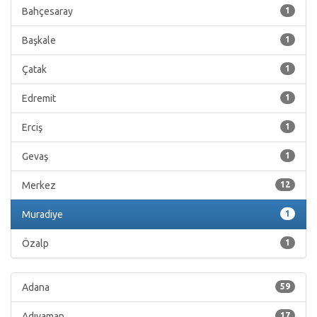
Bahçesaray
1
Başkale
1
Çatak
1
Edremit
1
Erciş
1
Gevaş
1
Merkez
12
Muradiye
1
Özalp
1
Adana
59
Adıyaman
17