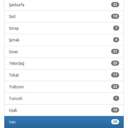
Şanlıurfa
23
Siirt
10
Sinop
7
Şırnak
6
Sivas
21
Tekirdağ
23
Tokat
17
Trabzon
22
Tunceli
1
Uşak
10
Van
20