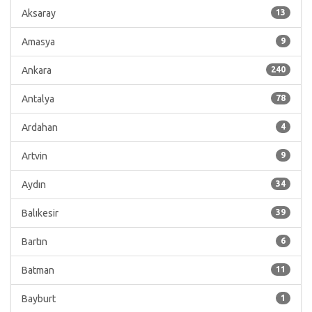
Aksaray
13
Amasya
9
Ankara
240
Antalya
78
Ardahan
4
Artvin
9
Aydın
34
Balıkesir
39
Bartın
6
Batman
11
Bayburt
1