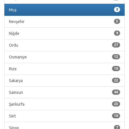
Muş
8
Nevşehir
5
Niğde
9
Ordu
27
Osmaniye
12
Rize
10
Sakarya
22
Samsun
46
Şanlıurfa
23
Siirt
10
Sinop
7