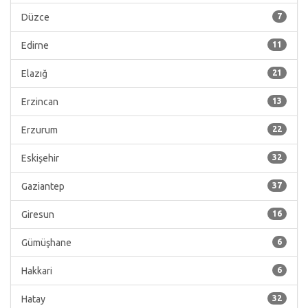
Düzce
7
Edirne
11
Elazığ
21
Erzincan
13
Erzurum
22
Eskişehir
32
Gaziantep
37
Giresun
16
Gümüşhane
6
Hakkari
6
Hatay
32