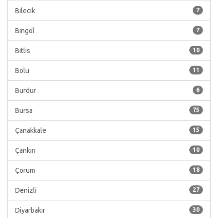
Bilecik
7
Bingöl
7
Bitlis
10
Bolu
11
Burdur
6
Bursa
75
Çanakkale
15
Çankırı
10
Çorum
18
Denizli
27
Diyarbakır
30