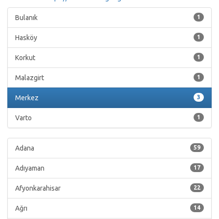
Bulanık
1
Hasköy
1
Korkut
1
Malazgirt
1
Merkez
3
Varto
1
Adana
59
Adıyaman
17
Afyonkarahisar
22
Ağrı
14