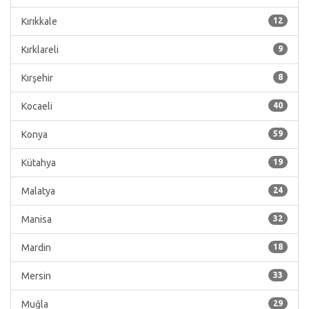
Kırıkkale
12
Kırklareli
9
Kırşehir
8
Kocaeli
40
Konya
59
Kütahya
19
Malatya
24
Manisa
32
Mardin
18
Mersin
33
Muğla
29