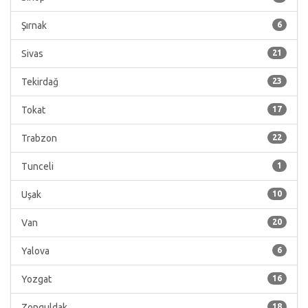
Şırnak
6
Sivas
21
Tekirdağ
23
Tokat
17
Trabzon
22
Tunceli
1
Uşak
10
Van
20
Yalova
6
Yozgat
16
Zonguldak
18