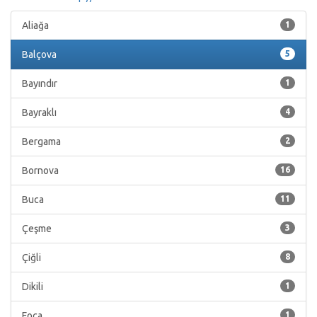
Aliağa
1
Balçova
5
Bayındır
1
Bayraklı
4
Bergama
2
Bornova
16
Buca
11
Çeşme
3
Çiğli
8
Dikili
1
Foça
1