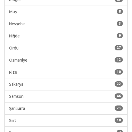
Muş
8
Nevşehir
5
Niğde
9
Ordu
27
Osmaniye
12
Rize
10
Sakarya
22
Samsun
46
Şanlıurfa
23
Siirt
10