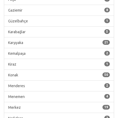
Gaziemir
8
Güzelbahçe
1
Karabağlar
5
Karşıyaka
21
Kemalpaşa
2
Kiraz
1
Konak
50
Menderes
2
Menemen
4
Merkez
19
2