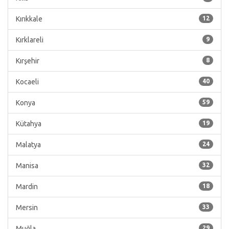
Kırıkkale
12
Kırklareli
9
Kırşehir
8
Kocaeli
40
Konya
59
Kütahya
19
Malatya
24
Manisa
32
Mardin
18
Mersin
33
Muğla
29