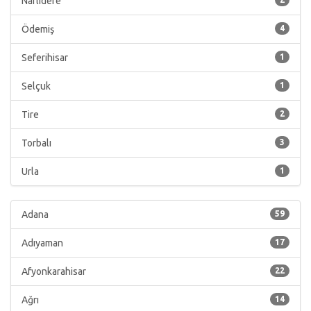
Narlıdere
Ödemiş
4
Seferihisar
1
Selçuk
1
Tire
2
Torbalı
3
Urla
1
Adana
59
Adıyaman
17
Afyonkarahisar
22
Ağrı
14