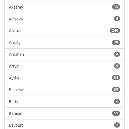
Aksaray
13
Amasya
9
Ankara
240
Antalya
78
Ardahan
4
Artvin
9
Aydın
34
Balıkesir
39
Bartın
6
Batman
11
Bayburt
1