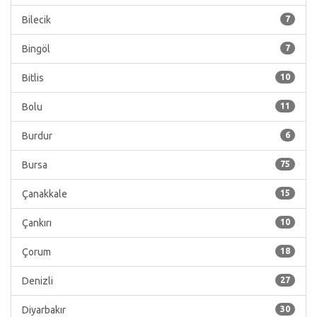
Bilecik
7
Bingöl
7
Bitlis
10
Bolu
11
Burdur
6
Bursa
75
Çanakkale
15
Çankırı
10
Çorum
18
Denizli
27
Diyarbakır
30