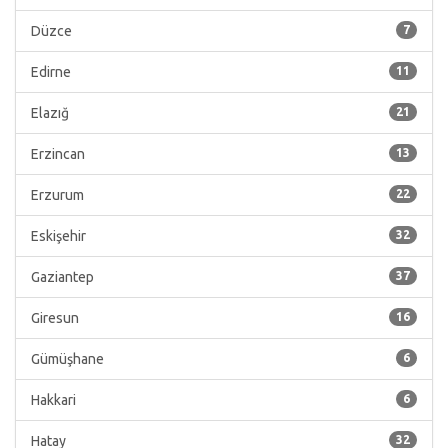
Düzce
7
Edirne
11
Elazığ
21
Erzincan
13
Erzurum
22
Eskişehir
32
Gaziantep
37
Giresun
16
Gümüşhane
6
Hakkari
6
Hatay
32