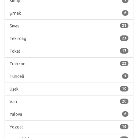
Sinop
7
Şırnak
6
Sivas
21
Tekirdağ
23
Tokat
17
Trabzon
22
Tunceli
1
Uşak
10
Van
20
Yalova
6
Yozgat
16