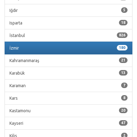
Iğdır
5
Isparta
18
İstanbul
826
İzmir
180
Kahramanmaraş
21
Karabük
13
Karaman
7
Kars
8
Kastamonu
20
Kayseri
47
Kilis
2