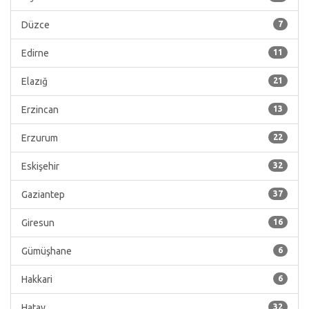
Düzce
7
Edirne
11
Elazığ
21
Erzincan
13
Erzurum
22
Eskişehir
32
Gaziantep
37
Giresun
16
Gümüşhane
6
Hakkari
6
Hatay
32