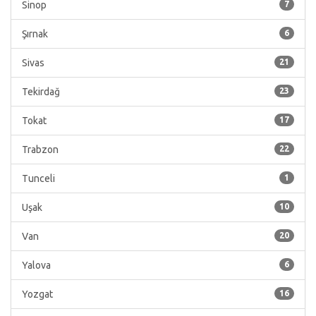
Sinop
7
Şırnak
6
Sivas
21
Tekirdağ
23
Tokat
17
Trabzon
22
Tunceli
1
Uşak
10
Van
20
Yalova
6
Yozgat
16