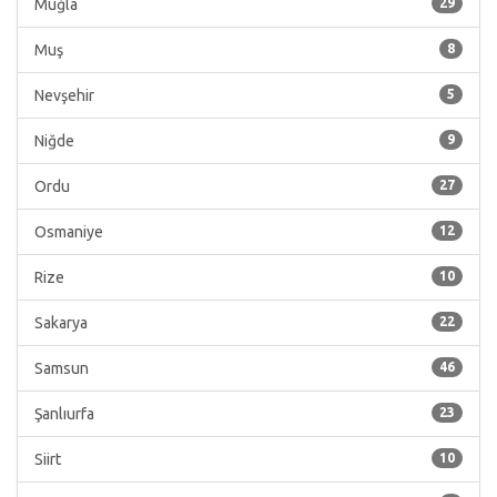
Muğla
29
Muş
8
Nevşehir
5
Niğde
9
Ordu
27
Osmaniye
12
Rize
10
Sakarya
22
Samsun
46
Şanlıurfa
23
Siirt
10