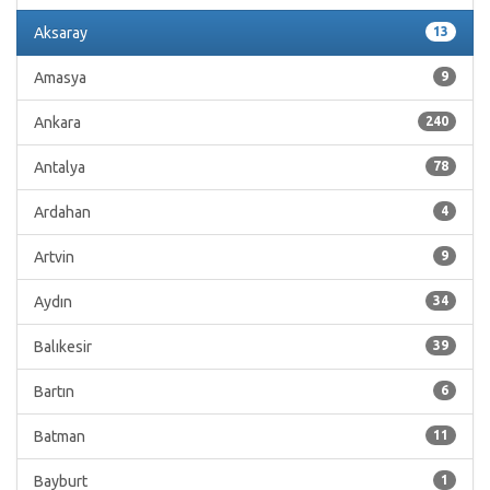
Aksaray
13
Amasya
9
Ankara
240
Antalya
78
Ardahan
4
Artvin
9
Aydın
34
Balıkesir
39
Bartın
6
Batman
11
Bayburt
1