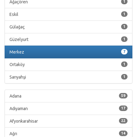
Ağaçören
1
Eskil
1
Gülağaç
1
Güzelyurt
1
Merkez
7
Ortaköy
1
Sarıyahşi
1
Adana
59
Adıyaman
17
Afyonkarahisar
22
Ağrı
14