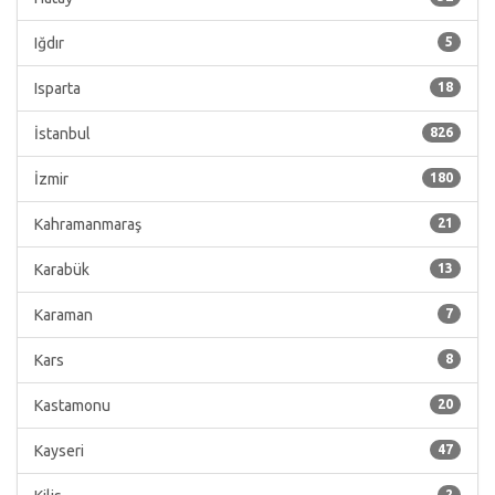
Iğdır
5
Isparta
18
İstanbul
826
İzmir
180
Kahramanmaraş
21
Karabük
13
Karaman
7
Kars
8
Kastamonu
20
Kayseri
47
2