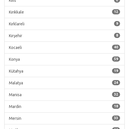
Kilis
Kırıkkale
12
Kırklareli
9
Kırşehir
8
Kocaeli
40
Konya
59
Kütahya
19
Malatya
24
Manisa
32
Mardin
18
Mersin
33