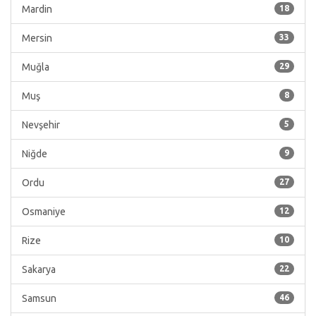
Mardin
18
Mersin
33
Muğla
29
Muş
8
Nevşehir
5
Niğde
9
Ordu
27
Osmaniye
12
Rize
10
Sakarya
22
Samsun
46