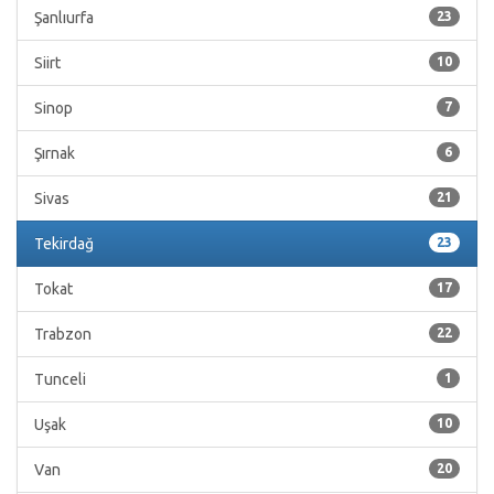
Şanlıurfa
23
Siirt
10
Sinop
7
Şırnak
6
Sivas
21
Tekirdağ
23
Tokat
17
Trabzon
22
Tunceli
1
Uşak
10
Van
20