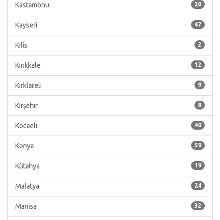
Kastamonu
20
Kayseri
47
Kilis
2
Kırıkkale
12
Kırklareli
9
Kırşehir
8
Kocaeli
40
Konya
59
Kütahya
19
Malatya
24
Manisa
32