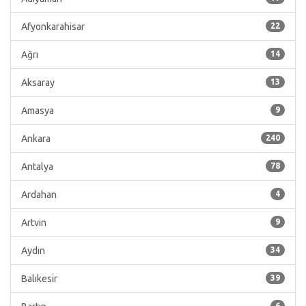
Afyonkarahisar
22
Ağrı
14
Aksaray
13
Amasya
9
Ankara
240
Antalya
78
Ardahan
4
Artvin
9
Aydın
34
Balıkesir
39
6