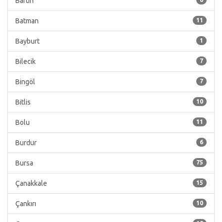
Bartın
Batman
11
Bayburt
1
Bilecik
7
Bingöl
7
Bitlis
10
Bolu
11
Burdur
6
Bursa
75
Çanakkale
15
Çankırı
10