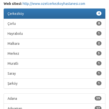
Web sitesi:
http://www.ozelcerkezkoyhastanesi.com
Çerkezköy
4
Çorlu
8
Hayrabolu
1
Malkara
2
Merkez
5
Muratlı
1
Saray
1
Şarköy
1
Adana
59
Adıyaman
17