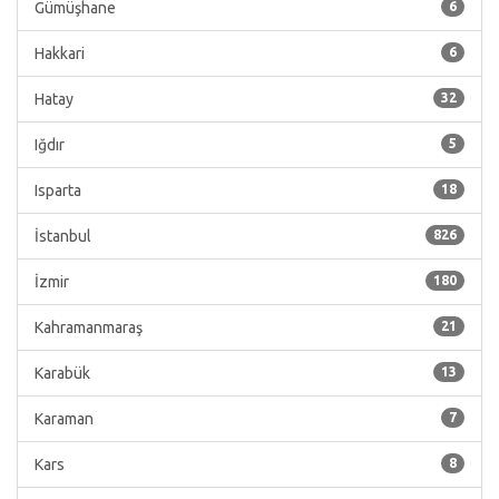
Gümüşhane
6
Hakkari
6
Hatay
32
Iğdır
5
Isparta
18
İstanbul
826
İzmir
180
Kahramanmaraş
21
Karabük
13
Karaman
7
Kars
8