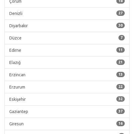
Çorum
18
Denizli
27
Diyarbakır
30
Düzce
7
Edirne
11
Elazığ
21
Erzincan
13
Erzurum
22
Eskişehir
32
Gaziantep
37
Giresun
16