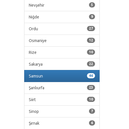
Nevşehir
5
Niğde
9
Ordu
27
Osmaniye
12
Rize
10
Sakarya
22
Samsun
46
Şanlıurfa
23
Siirt
10
Sinop
7
Şırnak
6