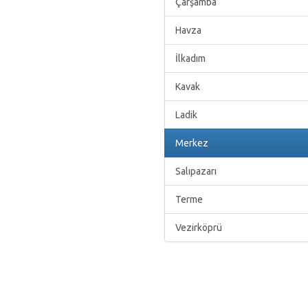
Çarşamba
Havza
İlkadım
Kavak
Ladik
Merkez
Salıpazarı
Terme
Vezirköprü