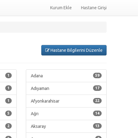
Kurum Ekle
Hastane Girişi
Hastane Bilgilerini Düzenle
1
Adana
59
1
Adıyaman
17
1
Afyonkarahisar
22
5
Ağrı
14
2
Aksaray
13