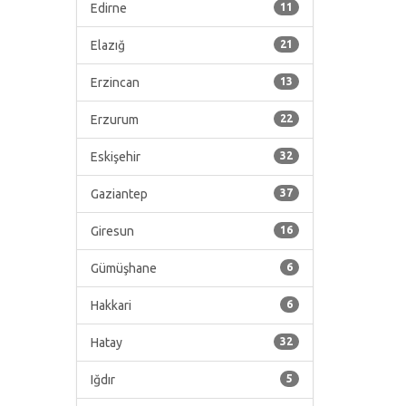
Edirne
11
Elazığ
21
Erzincan
13
Erzurum
22
Eskişehir
32
Gaziantep
37
Giresun
16
Gümüşhane
6
Hakkari
6
Hatay
32
Iğdır
5