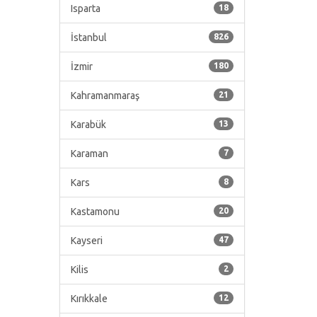
Isparta
18
İstanbul
826
İzmir
180
Kahramanmaraş
21
Karabük
13
Karaman
7
Kars
8
Kastamonu
20
Kayseri
47
Kilis
2
Kırıkkale
12