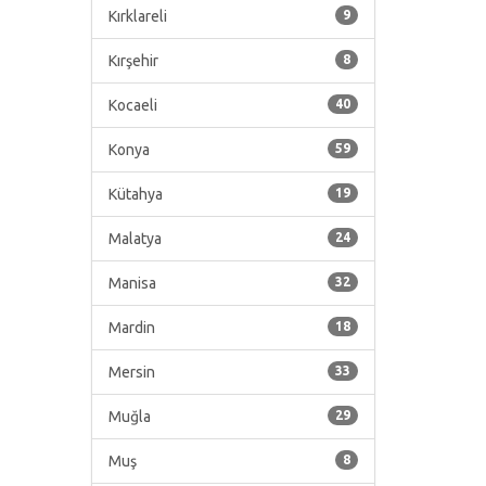
Kırklareli
9
Kırşehir
8
Kocaeli
40
Konya
59
Kütahya
19
Malatya
24
Manisa
32
Mardin
18
Mersin
33
Muğla
29
Muş
8