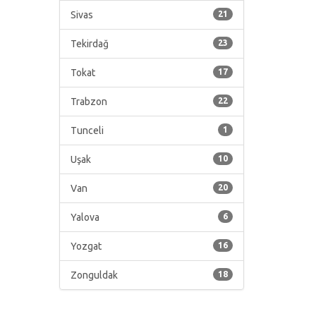
Sivas
21
Tekirdağ
23
Tokat
17
Trabzon
22
Tunceli
1
Uşak
10
Van
20
Yalova
6
Yozgat
16
Zonguldak
18