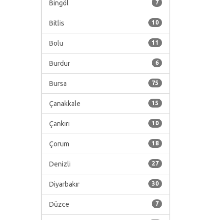
Bingöl
7
Bitlis
10
Bolu
11
Burdur
6
Bursa
75
Çanakkale
15
Çankırı
10
Çorum
18
Denizli
27
Diyarbakır
30
Düzce
7