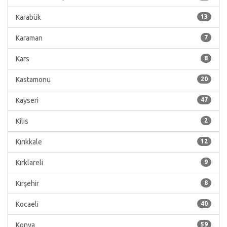
Karabük
13
Karaman
7
Kars
8
Kastamonu
20
Kayseri
47
Kilis
2
Kırıkkale
12
Kırklareli
9
Kırşehir
8
Kocaeli
40
Konya
59