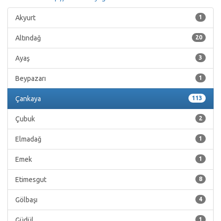
Akyurt
1
Altındağ
20
Ayaş
3
Beypazarı
1
Çankaya
113
Çubuk
2
Elmadağ
1
Emek
1
Etimesgut
8
Gölbaşı
4
Güdül
1