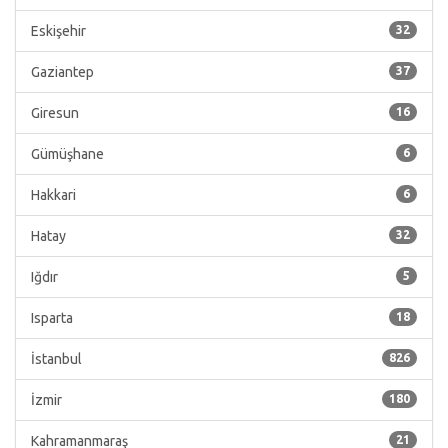
Eskişehir
32
Gaziantep
37
Giresun
16
Gümüşhane
6
Hakkari
6
Hatay
32
Iğdır
5
Isparta
18
İstanbul
826
İzmir
180
Kahramanmaraş
21