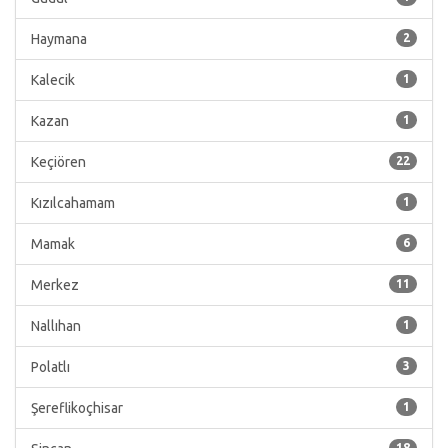
Haymana
2
Kalecik
1
Kazan
1
Keçiören
22
Kızılcahamam
1
Mamak
6
Merkez
11
Nallıhan
1
Polatlı
3
Şereflikoçhisar
1
18