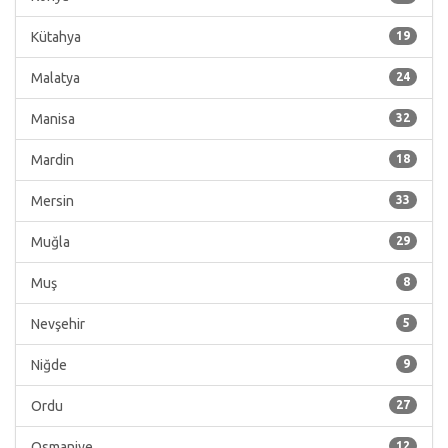
Kütahya
19
Malatya
24
Manisa
32
Mardin
18
Mersin
33
Muğla
29
Muş
8
Nevşehir
5
Niğde
9
Ordu
27
Osmaniye
12