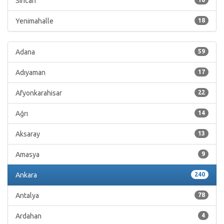
Sincan
Yenimahalle
18
Adana
59
Adıyaman
17
Afyonkarahisar
22
Ağrı
14
Aksaray
13
Amasya
9
Ankara
240
Antalya
78
Ardahan
4