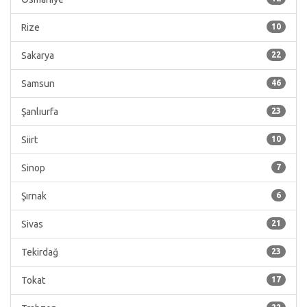
Rize
10
Sakarya
22
Samsun
46
Şanlıurfa
23
Siirt
10
Sinop
7
Şırnak
6
Sivas
21
Tekirdağ
23
Tokat
17