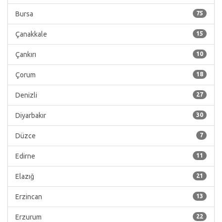
Bursa
75
Çanakkale
15
Çankırı
10
Çorum
18
Denizli
27
Diyarbakır
30
Düzce
7
Edirne
11
Elazığ
21
Erzincan
13
Erzurum
22