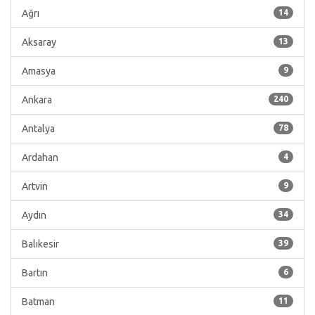
Ağrı
14
Aksaray
13
Amasya
9
Ankara
240
Antalya
78
Ardahan
4
Artvin
9
Aydın
34
Balıkesir
39
Bartın
6
Batman
11