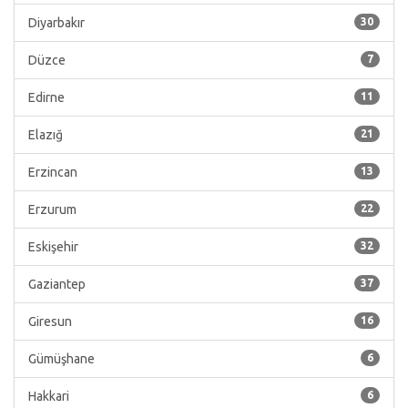
Diyarbakır
30
Düzce
7
Edirne
11
Elazığ
21
Erzincan
13
Erzurum
22
Eskişehir
32
Gaziantep
37
Giresun
16
Gümüşhane
6
Hakkari
6