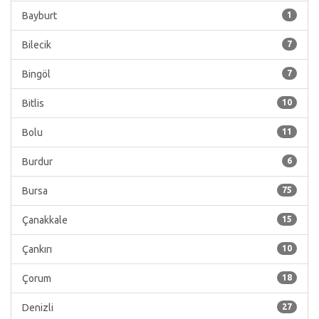
Bayburt
1
Bilecik
7
Bingöl
7
Bitlis
10
Bolu
11
Burdur
6
Bursa
75
Çanakkale
15
Çankırı
10
Çorum
18
Denizli
27