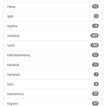
Hatay
32
Iğdır
5
Isparta
18
İstanbul
826
İzmir
180
Kahramanmaraş
21
Karabük
13
Karaman
7
Kars
8
Kastamonu
20
Kayseri
47