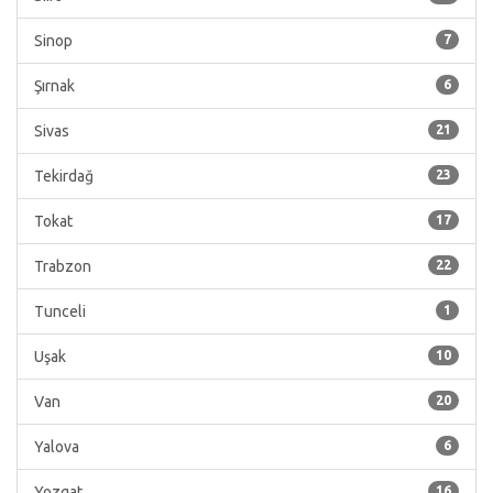
Sinop
7
Şırnak
6
Sivas
21
Tekirdağ
23
Tokat
17
Trabzon
22
Tunceli
1
Uşak
10
Van
20
Yalova
6
Yozgat
16