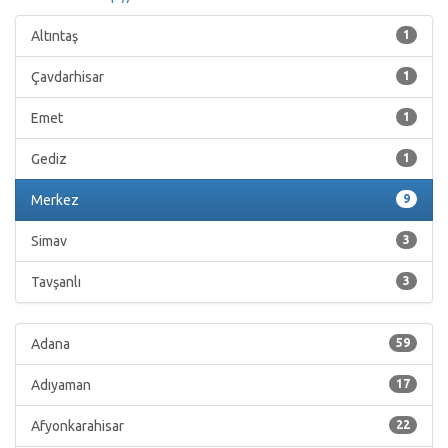
Altıntaş
1
Çavdarhisar
1
Emet
1
Gediz
1
Merkez
9
Simav
3
Tavşanlı
3
Adana
59
Adıyaman
17
Afyonkarahisar
22