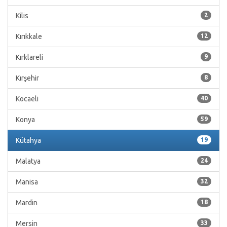
Kilis
2
Kırıkkale
12
Kırklareli
9
Kırşehir
8
Kocaeli
40
Konya
59
Kütahya
19
Malatya
24
Manisa
32
Mardin
18
Mersin
33