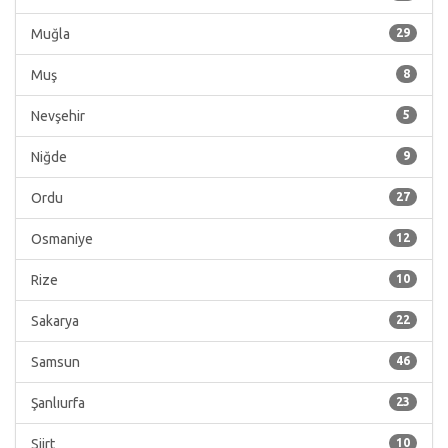
Muğla
29
Muş
8
Nevşehir
5
Niğde
9
Ordu
27
Osmaniye
12
Rize
10
Sakarya
22
Samsun
46
Şanlıurfa
23
Siirt
10