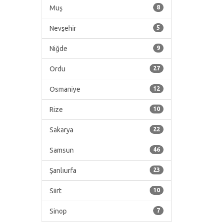
Muş
8
Nevşehir
5
Niğde
9
Ordu
27
Osmaniye
12
Rize
10
Sakarya
22
Samsun
46
Şanlıurfa
23
Siirt
10
Sinop
7