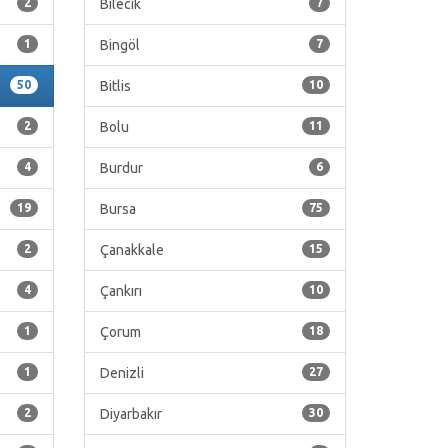
2
Bilecik
7
1
Bingöl
7
50
Bitlis
10
2
Bolu
11
4
Burdur
6
19
Bursa
75
2
Çanakkale
15
4
Çankırı
10
1
Çorum
18
1
Denizli
27
2
Diyarbakır
30