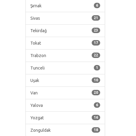
Şırnak
6
Sivas
21
Tekirdağ
23
Tokat
17
Trabzon
22
Tunceli
1
Uşak
10
Van
20
Yalova
6
Yozgat
16
Zonguldak
18