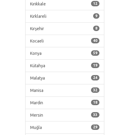
Kırıkkale
12
Kırklareli
9
Kırşehir
8
Kocaeli
40
Konya
59
Kütahya
19
Malatya
24
Manisa
32
Mardin
18
Mersin
33
Muğla
29