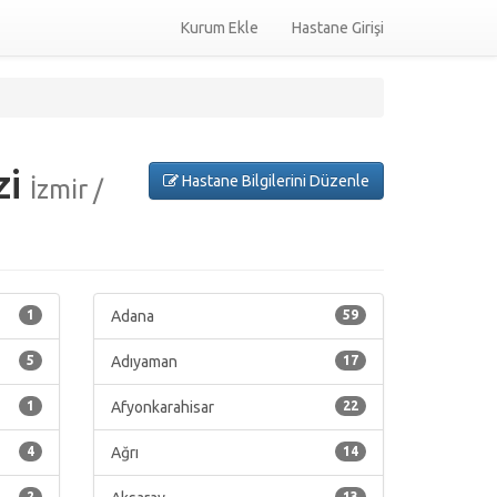
Kurum Ekle
Hastane Girişi
zi
Hastane Bilgilerini Düzenle
İzmir /
1
Adana
59
5
Adıyaman
17
1
Afyonkarahisar
22
4
Ağrı
14
2
13