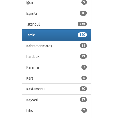
Iğdır
5
Isparta
18
İstanbul
826
İzmir
180
Kahramanmaraş
21
Karabük
13
Karaman
7
Kars
8
Kastamonu
20
Kayseri
47
Kilis
2