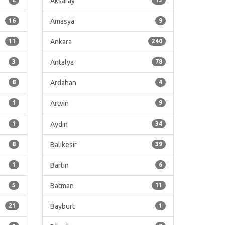
Aksaray
16
Amasya
9
11
Ankara
240
3
Antalya
78
8
Ardahan
4
1
Artvin
9
1
Aydın
34
8
Balıkesir
39
1
Bartın
6
5
Batman
11
21
Bayburt
1