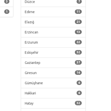
3
Düzce
7
1
Edirne
11
Elazığ
21
Erzincan
13
Erzurum
22
Eskişehir
32
Gaziantep
37
Giresun
16
Gümüşhane
6
Hakkari
6
Hatay
32