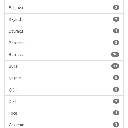
Balçova
5
Bayındır
1
Bayraklı
4
Bergama
2
Bornova
16
Buca
11
Çeşme
3
Çiğli
8
Dikili
1
Foça
1
Gaziemir
8