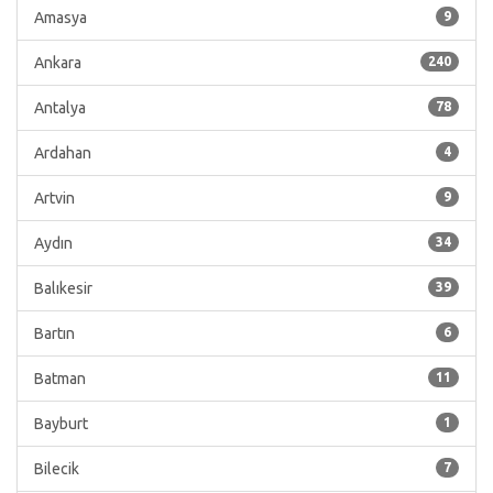
Amasya
9
Ankara
240
Antalya
78
Ardahan
4
Artvin
9
Aydın
34
Balıkesir
39
Bartın
6
Batman
11
Bayburt
1
Bilecik
7