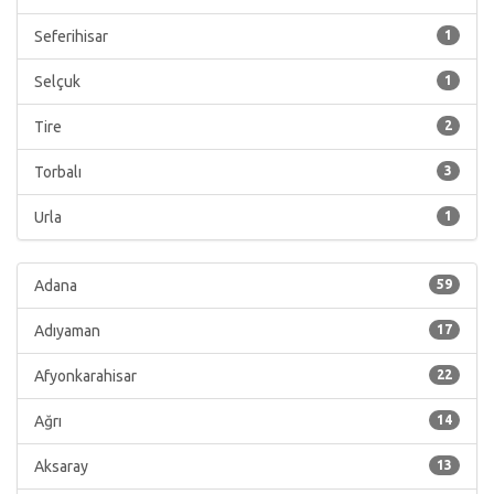
Seferihisar
1
Selçuk
1
Tire
2
Torbalı
3
Urla
1
Adana
59
Adıyaman
17
Afyonkarahisar
22
Ağrı
14
Aksaray
13