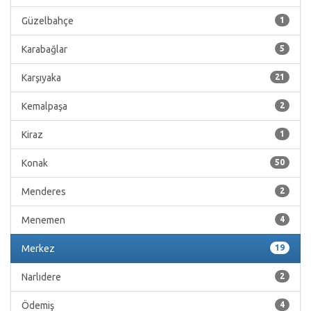
Güzelbahçe
1
Karabağlar
5
Karşıyaka
21
Kemalpaşa
2
Kiraz
1
Konak
50
Menderes
2
Menemen
4
Merkez
19
Narlıdere
2
Ödemiş
4