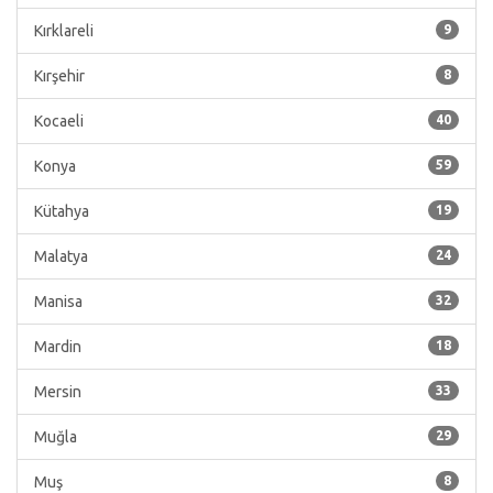
Kırklareli
9
Kırşehir
8
Kocaeli
40
Konya
59
Kütahya
19
Malatya
24
Manisa
32
Mardin
18
Mersin
33
Muğla
29
Muş
8