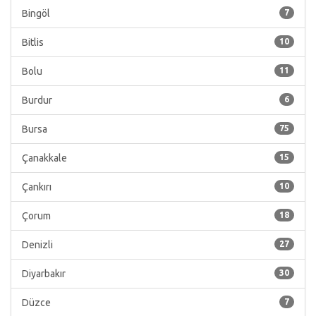
Bingöl
7
Bitlis
10
Bolu
11
Burdur
6
Bursa
75
Çanakkale
15
Çankırı
10
Çorum
18
Denizli
27
Diyarbakır
30
Düzce
7