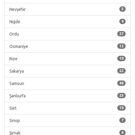
Nevşehir
5
Niğde
9
Ordu
27
Osmaniye
12
Rize
10
Sakarya
22
Samsun
46
Şanlıurfa
23
Siirt
10
Sinop
7
Şırnak
6