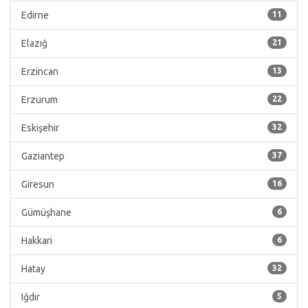
Edirne
11
Elazığ
21
Erzincan
13
Erzurum
22
Eskişehir
32
Gaziantep
37
Giresun
16
Gümüşhane
6
Hakkari
6
Hatay
32
Iğdır
5