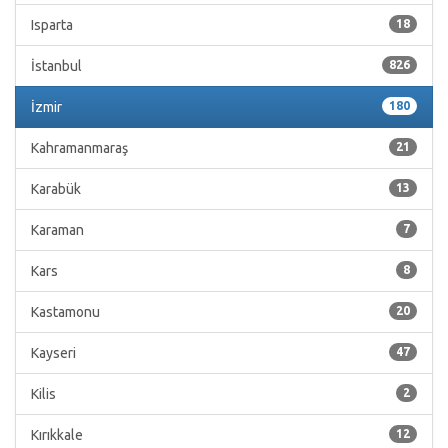
Isparta
18
İstanbul
826
İzmir
180
Kahramanmaraş
21
Karabük
13
Karaman
7
Kars
8
Kastamonu
20
Kayseri
47
Kilis
2
Kırıkkale
12