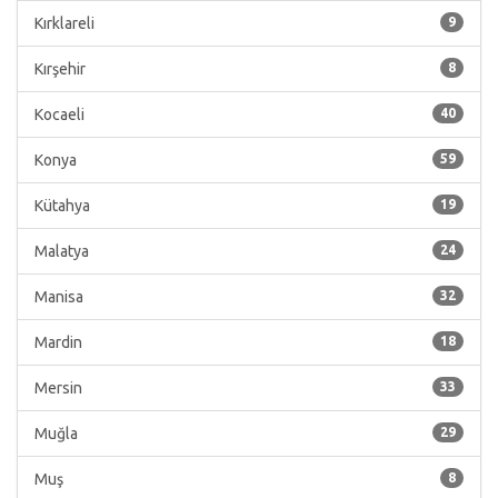
Kırklareli
9
Kırşehir
8
Kocaeli
40
Konya
59
Kütahya
19
Malatya
24
Manisa
32
Mardin
18
Mersin
33
Muğla
29
Muş
8