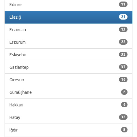
Edirne
11
Elazığ
21
Erzincan
13
Erzurum
22
Eskişehir
32
Gaziantep
37
Giresun
16
Gümüşhane
6
Hakkari
6
Hatay
32
Iğdır
5