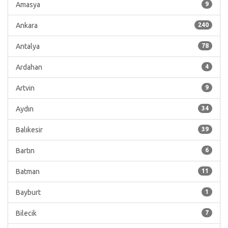
Amasya
9
Ankara
240
Antalya
78
Ardahan
4
Artvin
9
Aydın
34
Balıkesir
39
Bartın
6
Batman
11
Bayburt
1
Bilecik
7