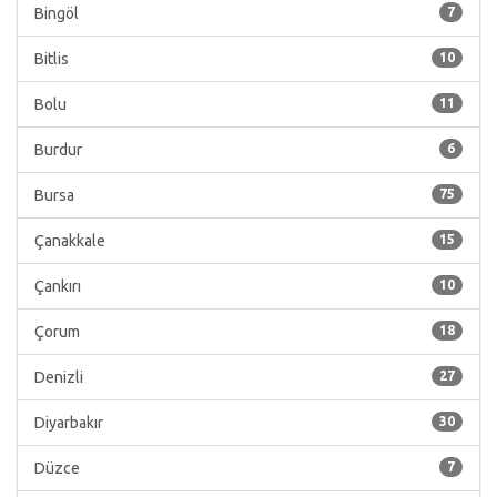
Bingöl
7
Bitlis
10
Bolu
11
Burdur
6
Bursa
75
Çanakkale
15
Çankırı
10
Çorum
18
Denizli
27
Diyarbakır
30
Düzce
7