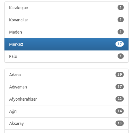
Karakoçan
1
Kovancılar
1
Maden
1
Merkez
17
Palu
1
Adana
59
Adıyaman
17
Afyonkarahisar
22
Ağrı
14
Aksaray
13