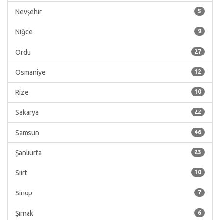
Nevşehir
5
Niğde
9
Ordu
27
Osmaniye
12
Rize
10
Sakarya
22
Samsun
46
Şanlıurfa
23
Siirt
10
Sinop
7
Şırnak
6