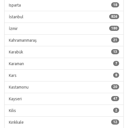
Isparta
18
İstanbul
826
İzmir
180
Kahramanmaraş
21
Karabük
13
Karaman
7
Kars
8
Kastamonu
20
Kayseri
47
Kilis
2
Kırıkkale
12