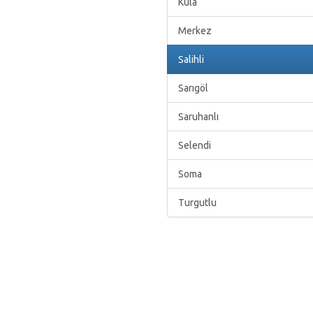
Kula
Merkez
Salihli
Sarıgöl
Saruhanlı
Selendi
Soma
Turgutlu