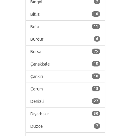
Bingöl
7
Bitlis
10
Bolu
11
Burdur
6
Bursa
75
Çanakkale
15
Çankırı
10
Çorum
18
Denizli
27
Diyarbakır
30
Düzce
7