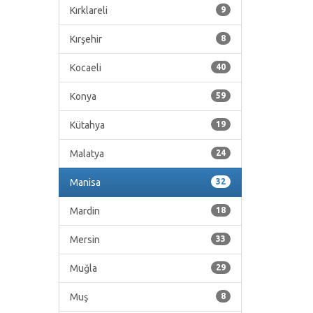
Kırklareli
9
Kırşehir
8
Kocaeli
40
Konya
59
Kütahya
19
Malatya
24
Manisa
32
Mardin
18
Mersin
33
Muğla
29
Muş
8