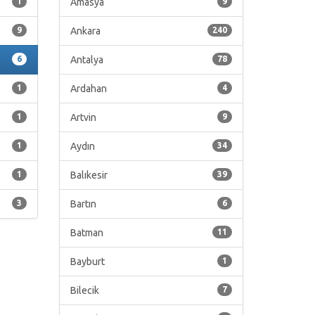
1
Amasya
9
9
Ankara
240
6
Antalya
78
1
Ardahan
4
1
Artvin
9
1
Aydın
34
1
Balıkesir
39
3
Bartın
6
Batman
11
Bayburt
1
Bilecik
7