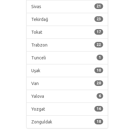
Sivas
21
Tekirdağ
23
Tokat
17
Trabzon
22
Tunceli
1
Uşak
10
Van
20
Yalova
6
Yozgat
16
Zonguldak
18