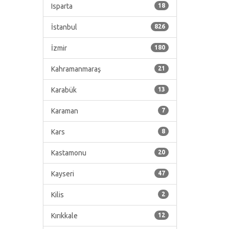
Isparta
18
İstanbul
826
İzmir
180
Kahramanmaraş
21
Karabük
13
Karaman
7
Kars
8
Kastamonu
20
Kayseri
47
Kilis
2
Kırıkkale
12