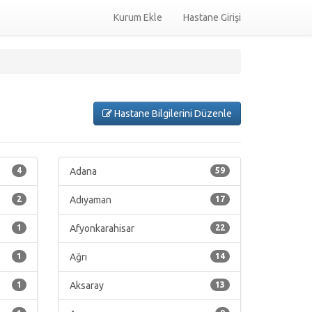
Kurum Ekle
Hastane Girişi
Hastane Bilgilerini Düzenle
4
Adana
59
2
Adıyaman
17
1
Afyonkarahisar
22
1
Ağrı
14
1
Aksaray
13