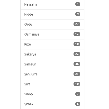
Nevşehir
5
Niğde
9
Ordu
27
Osmaniye
12
Rize
10
Sakarya
22
Samsun
46
Şanlıurfa
23
Siirt
10
Sinop
7
Şırnak
6