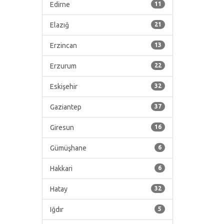
Edirne
11
Elazığ
21
Erzincan
13
Erzurum
22
Eskişehir
32
Gaziantep
37
Giresun
16
Gümüşhane
6
Hakkari
6
Hatay
32
Iğdır
5