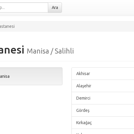
Ara
astanesi
anesi
Manisa / Salihli
Akhisar
anisa
Alaşehir
Demirci
Gördeş
Kırkağaç