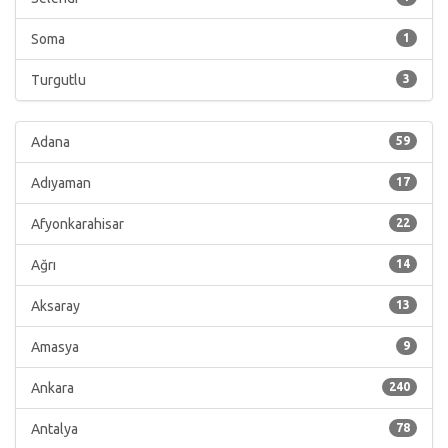
Soma
1
Turgutlu
3
Adana
59
Adıyaman
17
Afyonkarahisar
22
Ağrı
14
Aksaray
13
Amasya
9
Ankara
240
Antalya
78