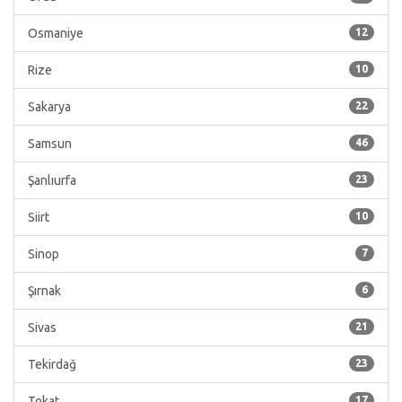
Osmaniye
12
Rize
10
Sakarya
22
Samsun
46
Şanlıurfa
23
Siirt
10
Sinop
7
Şırnak
6
Sivas
21
Tekirdağ
23
Tokat
17