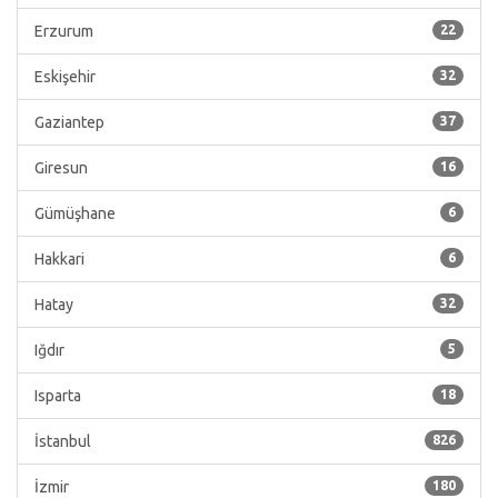
Erzurum
22
Eskişehir
32
Gaziantep
37
Giresun
16
Gümüşhane
6
Hakkari
6
Hatay
32
Iğdır
5
Isparta
18
İstanbul
826
İzmir
180