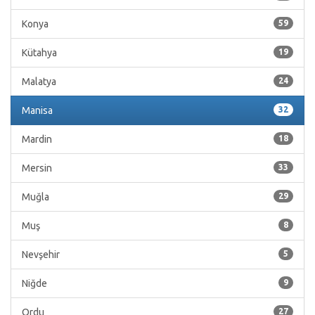
Konya
59
Kütahya
19
Malatya
24
Manisa
32
Mardin
18
Mersin
33
Muğla
29
Muş
8
Nevşehir
5
Niğde
9
Ordu
27