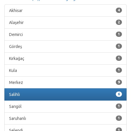
Akhisar
4
Alaşehir
2
Demirci
1
Gördeş
1
Kırkağaç
1
Kula
1
Merkez
9
Salihli
6
Sarıgöl
1
Saruhanlı
1
Selendi
1