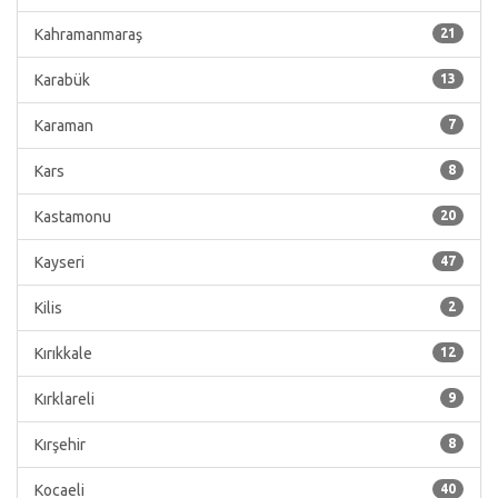
Kahramanmaraş
21
Karabük
13
Karaman
7
Kars
8
Kastamonu
20
Kayseri
47
Kilis
2
Kırıkkale
12
Kırklareli
9
Kırşehir
8
Kocaeli
40