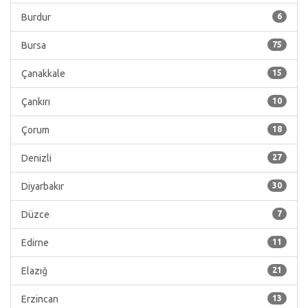
Burdur
6
Bursa
75
Çanakkale
15
Çankırı
10
Çorum
18
Denizli
27
Diyarbakır
30
Düzce
7
Edirne
11
Elazığ
21
Erzincan
13