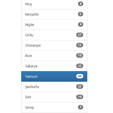
Muş
8
Nevşehir
5
Niğde
9
Ordu
27
Osmaniye
12
Rize
10
Sakarya
22
Samsun
46
Şanlıurfa
23
Siirt
10
Sinop
7