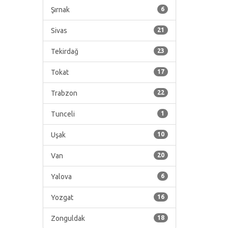
Şırnak
6
Sivas
21
Tekirdağ
23
Tokat
17
Trabzon
22
Tunceli
1
Uşak
10
Van
20
Yalova
6
Yozgat
16
Zonguldak
18