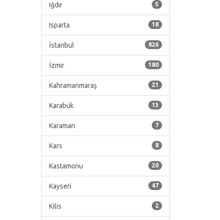
Iğdır
5
Isparta
18
İstanbul
826
İzmir
180
Kahramanmaraş
21
Karabük
13
Karaman
7
Kars
8
Kastamonu
20
Kayseri
47
Kilis
2