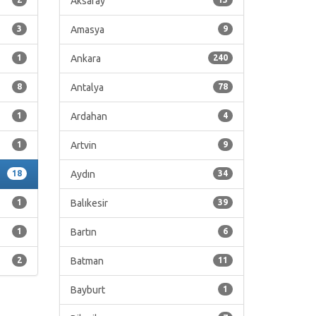
Aksaray
3
Amasya
9
1
Ankara
240
8
Antalya
78
1
Ardahan
4
1
Artvin
9
18
Aydın
34
1
Balıkesir
39
1
Bartın
6
2
Batman
11
Bayburt
1