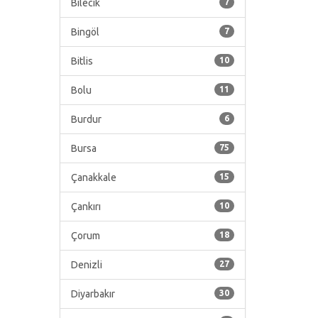
Bilecik
7
Bingöl
7
Bitlis
10
Bolu
11
Burdur
6
Bursa
75
Çanakkale
15
Çankırı
10
Çorum
18
Denizli
27
Diyarbakır
30