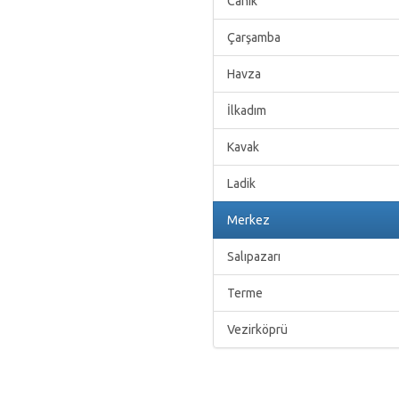
Canik
Çarşamba
Havza
İlkadım
Kavak
Ladik
Merkez
Salıpazarı
Terme
Vezirköprü