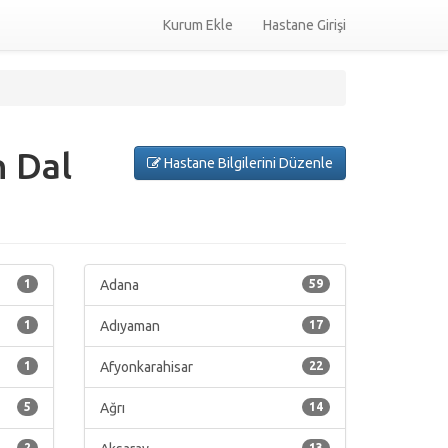
Kurum Ekle
Hastane Girişi
n Dal
Hastane Bilgilerini Düzenle
1
Adana
59
1
Adıyaman
17
1
Afyonkarahisar
22
5
Ağrı
14
2
13