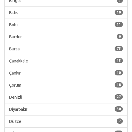
Bingöl
7
Bitlis
10
Bolu
11
Burdur
6
Bursa
75
Çanakkale
15
Çankırı
10
Çorum
18
Denizli
27
Diyarbakır
30
Düzce
7