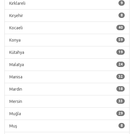
Kırklareli
9
Kırşehir
8
Kocaeli
40
Konya
59
Kütahya
19
Malatya
24
Manisa
32
Mardin
18
Mersin
33
Muğla
29
Muş
8