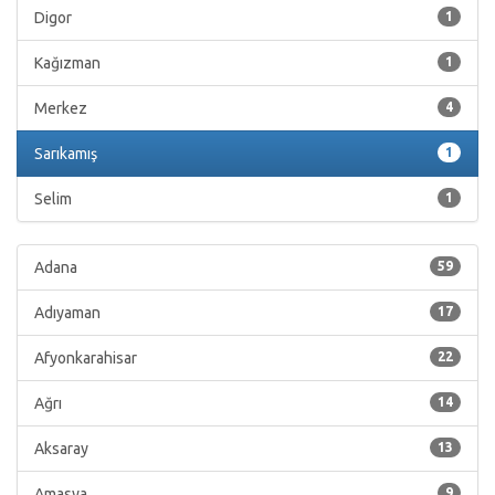
Digor
1
Kağızman
1
Merkez
4
Sarıkamış
1
Selim
1
Adana
59
Adıyaman
17
Afyonkarahisar
22
Ağrı
14
Aksaray
13
Amasya
9