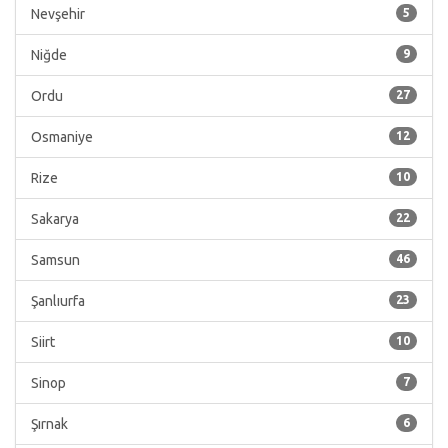
Nevşehir
5
Niğde
9
Ordu
27
Osmaniye
12
Rize
10
Sakarya
22
Samsun
46
Şanlıurfa
23
Siirt
10
Sinop
7
Şırnak
6