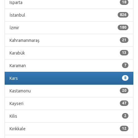
Isparta
18
İstanbul
826
İzmir
180
Kahramanmaraş
21
Karabük
13
Karaman
7
Kars
8
Kastamonu
20
Kayseri
47
Kilis
2
Kırıkkale
12