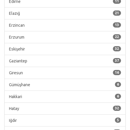
Edirne
11
Elazığ
21
Erzincan
13
Erzurum
22
Eskişehir
32
Gaziantep
37
Giresun
16
Gümüşhane
6
Hakkari
6
Hatay
32
Iğdır
5