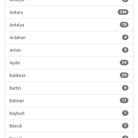
Ankara
240
Antalya
78
Ardahan
4
Artvin
9
Aydın
34
Balıkesir
39
Bartın
6
Batman
11
Bayburt
1
Bilecik
7