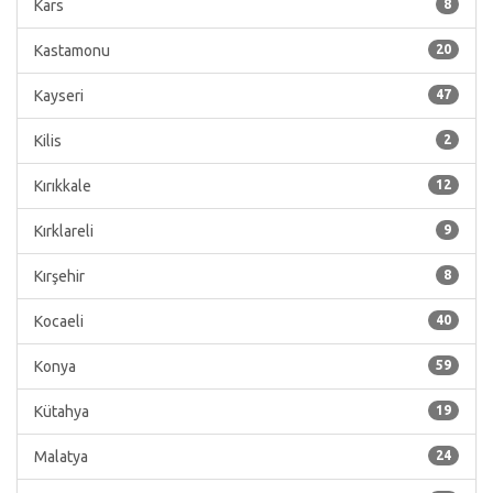
Kars
8
Kastamonu
20
Kayseri
47
Kilis
2
Kırıkkale
12
Kırklareli
9
Kırşehir
8
Kocaeli
40
Konya
59
Kütahya
19
Malatya
24