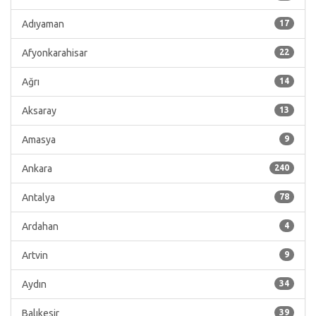
Adıyaman
17
Afyonkarahisar
22
Ağrı
14
Aksaray
13
Amasya
9
Ankara
240
Antalya
78
Ardahan
4
Artvin
9
Aydın
34
Balıkesir
39