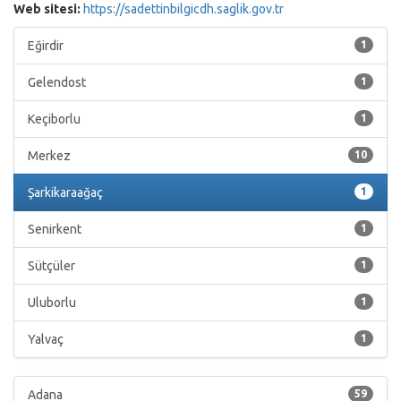
Web sitesi:
https://sadettinbilgicdh.saglik.gov.tr
Eğirdir
1
Gelendost
1
Keçiborlu
1
Merkez
10
Şarkikaraağaç
1
Senirkent
1
Sütçüler
1
Uluborlu
1
Yalvaç
1
Adana
59