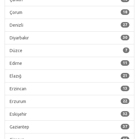
Çorum
18
Denizli
27
Diyarbakır
30
Düzce
7
Edirne
11
Elazığ
21
Erzincan
13
Erzurum
22
Eskişehir
32
Gaziantep
37