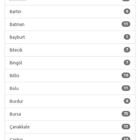
Bartın
6
Batman
11
Bayburt
1
Bilecik
7
Bingöl
7
Bitlis
10
Bolu
11
Burdur
6
Bursa
75
Çanakkale
15
Çankırı
10