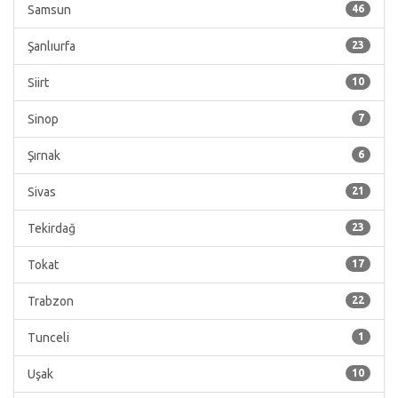
Samsun
46
Şanlıurfa
23
Siirt
10
Sinop
7
Şırnak
6
Sivas
21
Tekirdağ
23
Tokat
17
Trabzon
22
Tunceli
1
Uşak
10