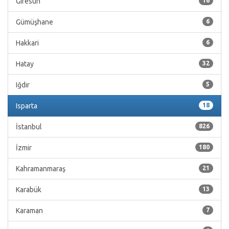
Giresun
16
Gümüşhane
6
Hakkari
6
Hatay
32
Iğdır
5
Isparta
18
İstanbul
826
İzmir
180
Kahramanmaraş
21
Karabük
13
Karaman
7