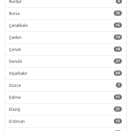
Burdur
6
Bursa
75
Çanakkale
15
Çankırı
10
Çorum
18
Denizli
27
Diyarbakır
30
Düzce
7
Edirne
11
Elazığ
21
Erzincan
13