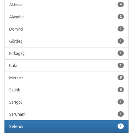
Akhisar
4
Alaşehir
2
Demirci
1
Gördeş
1
Kırkağaç
1
Kula
1
Merkez
9
Salihli
6
Sarıgöl
1
Saruhanlı
1
Selendi
1