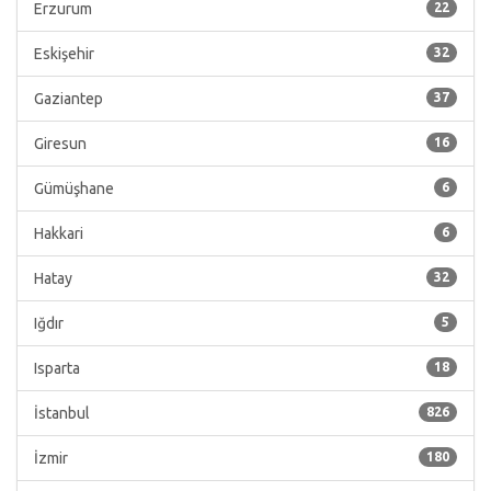
Erzurum
22
Eskişehir
32
Gaziantep
37
Giresun
16
Gümüşhane
6
Hakkari
6
Hatay
32
Iğdır
5
Isparta
18
İstanbul
826
İzmir
180