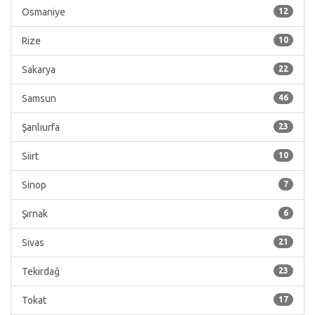
Osmaniye
12
Rize
10
Sakarya
22
Samsun
46
Şanlıurfa
23
Siirt
10
Sinop
7
Şırnak
6
Sivas
21
Tekirdağ
23
Tokat
17