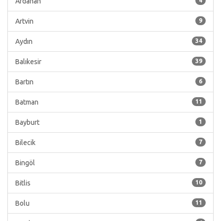
Ardahan
4
Artvin
9
Aydın
34
Balıkesir
39
Bartın
6
Batman
11
Bayburt
1
Bilecik
7
Bingöl
7
Bitlis
10
Bolu
11