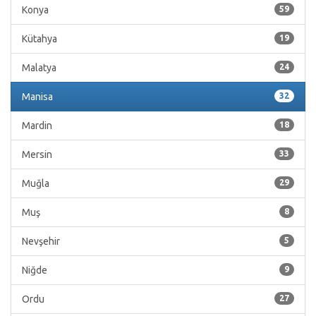
Konya
59
Kütahya
19
Malatya
24
Manisa
32
Mardin
18
Mersin
33
Muğla
29
Muş
8
Nevşehir
5
Niğde
9
Ordu
27