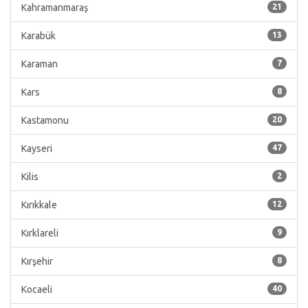
Kahramanmaraş
21
Karabük
13
Karaman
7
Kars
8
Kastamonu
20
Kayseri
47
Kilis
2
Kırıkkale
12
Kırklareli
9
Kırşehir
8
Kocaeli
40