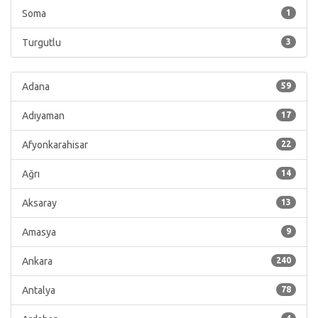
Soma
1
Turgutlu
3
Adana
59
Adıyaman
17
Afyonkarahisar
22
Ağrı
14
Aksaray
13
Amasya
9
Ankara
240
Antalya
78