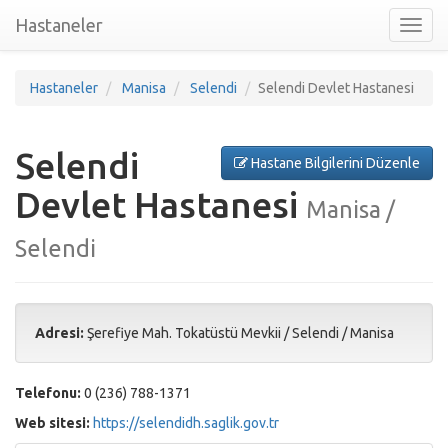
Hastaneler
Toggl
nav
Hastaneler
Manisa
Selendi
Selendi Devlet Hastanesi
Selendi
Hastane Bilgilerini Düzenle
Devlet Hastanesi
Manisa /
Selendi
Adresi:
Şerefiye Mah. Tokatüstü Mevkii
/
Selendi
/
Manisa
Telefonu:
0 (236) 788-1371
Web sitesi:
https://selendidh.saglik.gov.tr