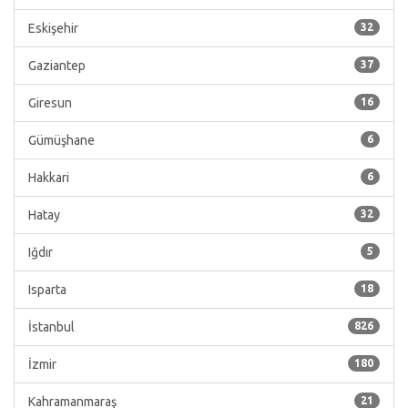
Eskişehir
32
Gaziantep
37
Giresun
16
Gümüşhane
6
Hakkari
6
Hatay
32
Iğdır
5
Isparta
18
İstanbul
826
İzmir
180
Kahramanmaraş
21