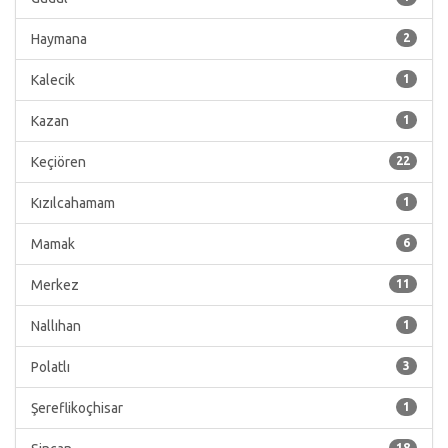
Haymana
2
Kalecik
1
Kazan
1
Keçiören
22
Kızılcahamam
1
Mamak
6
Merkez
11
Nallıhan
1
Polatlı
3
Şereflikoçhisar
1
18