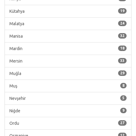
Kütahya
19
Malatya
24
Manisa
32
Mardin
18
Mersin
33
Muğla
29
Muş
8
Nevşehir
5
Niğde
9
Ordu
27
Osmaniye
12