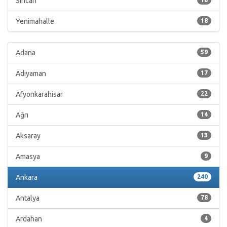
Sincan
Yenimahalle
18
Adana
59
Adıyaman
17
Afyonkarahisar
22
Ağrı
14
Aksaray
13
Amasya
9
Ankara
240
Antalya
78
Ardahan
4