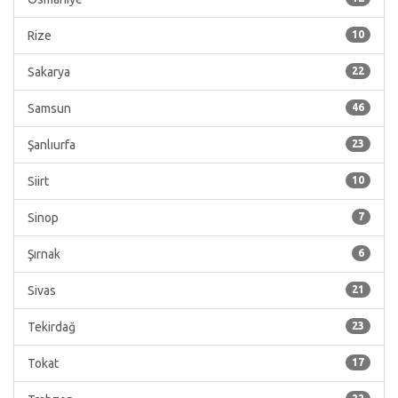
Rize
10
Sakarya
22
Samsun
46
Şanlıurfa
23
Siirt
10
Sinop
7
Şırnak
6
Sivas
21
Tekirdağ
23
Tokat
17