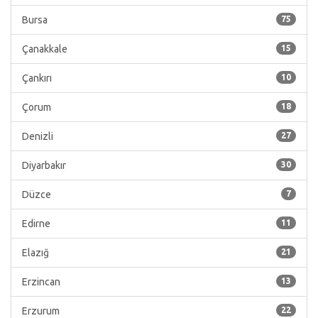
Bursa
75
Çanakkale
15
Çankırı
10
Çorum
18
Denizli
27
Diyarbakır
30
Düzce
7
Edirne
11
Elazığ
21
Erzincan
13
Erzurum
22