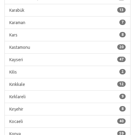
Karabük
13
Karaman
7
Kars
8
Kastamonu
20
Kayseri
47
Kilis
2
Kırıkkale
12
Kırklareli
9
Kırşehir
8
Kocaeli
40
Konya
59