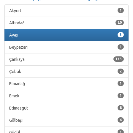
Akyurt
1
Altındağ
20
Ayaş
3
Beypazarı
1
Çankaya
113
Çubuk
2
Elmadağ
1
Emek
1
Etimesgut
8
Gölbaşı
4
Güdül
1