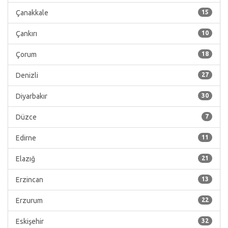
Çanakkale
15
Çankırı
10
Çorum
18
Denizli
27
Diyarbakır
30
Düzce
7
Edirne
11
Elazığ
21
Erzincan
13
Erzurum
22
Eskişehir
32