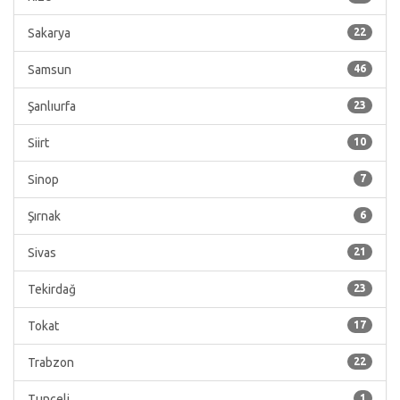
Sakarya
22
Samsun
46
Şanlıurfa
23
Siirt
10
Sinop
7
Şırnak
6
Sivas
21
Tekirdağ
23
Tokat
17
Trabzon
22
Tunceli
1