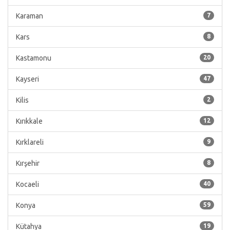
Karaman
7
Kars
8
Kastamonu
20
Kayseri
47
Kilis
2
Kırıkkale
12
Kırklareli
9
Kırşehir
8
Kocaeli
40
Konya
59
Kütahya
19