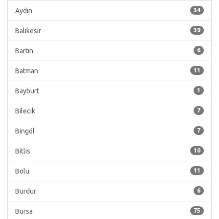
Aydın
34
Balıkesir
39
Bartın
6
Batman
11
Bayburt
1
Bilecik
7
Bingöl
7
Bitlis
10
Bolu
11
Burdur
6
Bursa
75