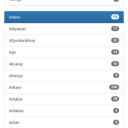
Adana
59
Adıyaman
17
Afyonkarahisar
22
Ağrı
14
Aksaray
13
Amasya
9
Ankara
240
Antalya
78
Ardahan
4
Artvin
9