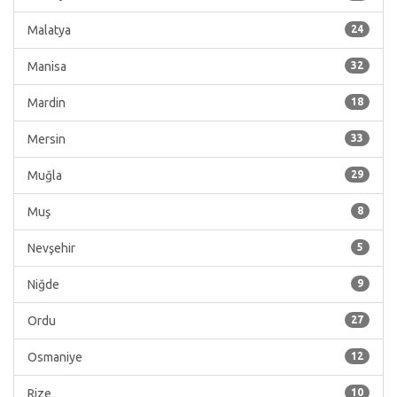
Malatya
24
Manisa
32
Mardin
18
Mersin
33
Muğla
29
Muş
8
Nevşehir
5
Niğde
9
Ordu
27
Osmaniye
12
Rize
10