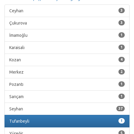
Ceyhan
3
Çukurova
3
İmamoğlu
1
Karaisalı
1
Kozan
4
Merkez
2
Pozantı
1
Sarıçam
1
Seyhan
37
Tufanbeyli
1
Yüreğir
5