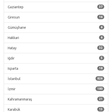
Gaziantep
37
Giresun
16
Gümüşhane
6
Hakkari
6
Hatay
32
Iğdır
5
Isparta
18
İstanbul
826
İzmir
180
Kahramanmaraş
21
Karabük
13