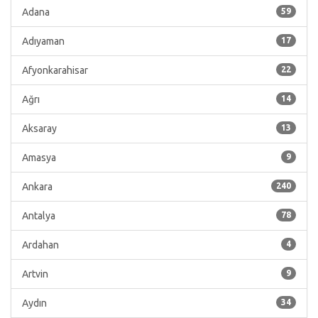
Adana
59
Adıyaman
17
Afyonkarahisar
22
Ağrı
14
Aksaray
13
Amasya
9
Ankara
240
Antalya
78
Ardahan
4
Artvin
9
Aydın
34