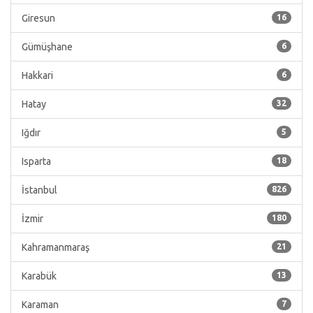
Giresun
16
Gümüşhane
6
Hakkari
6
Hatay
32
Iğdır
5
Isparta
18
İstanbul
826
İzmir
180
Kahramanmaraş
21
Karabük
13
Karaman
7