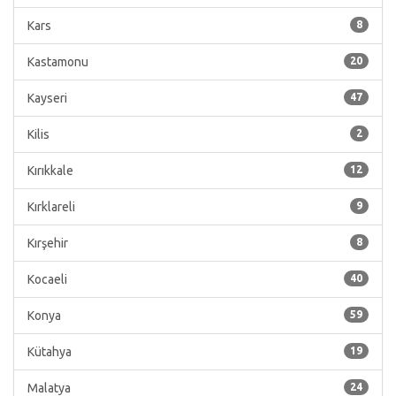
Kars
8
Kastamonu
20
Kayseri
47
Kilis
2
Kırıkkale
12
Kırklareli
9
Kırşehir
8
Kocaeli
40
Konya
59
Kütahya
19
Malatya
24