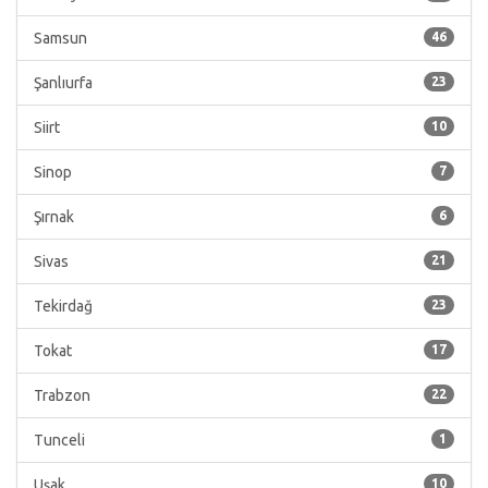
Samsun
46
Şanlıurfa
23
Siirt
10
Sinop
7
Şırnak
6
Sivas
21
Tekirdağ
23
Tokat
17
Trabzon
22
Tunceli
1
Uşak
10