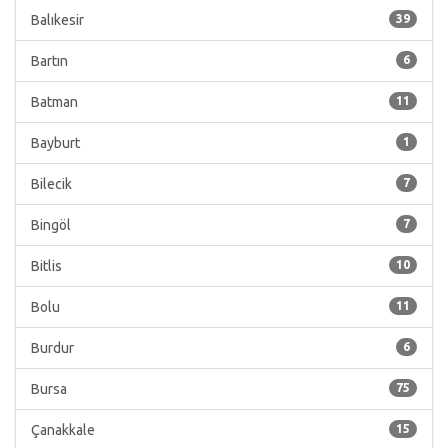
Balıkesir
39
Bartın
6
Batman
11
Bayburt
1
Bilecik
7
Bingöl
7
Bitlis
10
Bolu
11
Burdur
6
Bursa
75
Çanakkale
15