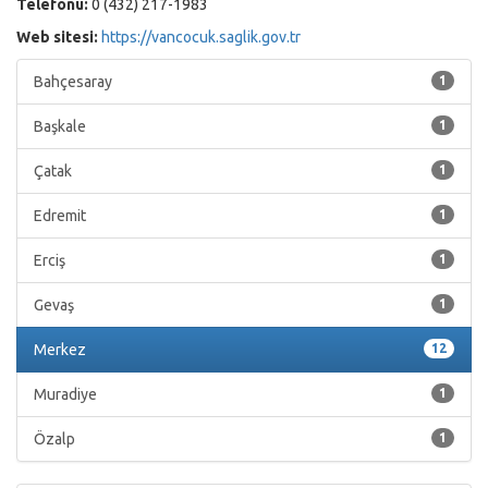
Telefonu:
0 (432) 217-1983
Web sitesi:
https://vancocuk.saglik.gov.tr
Bahçesaray
1
Başkale
1
Çatak
1
Edremit
1
Erciş
1
Gevaş
1
Merkez
12
Muradiye
1
Özalp
1