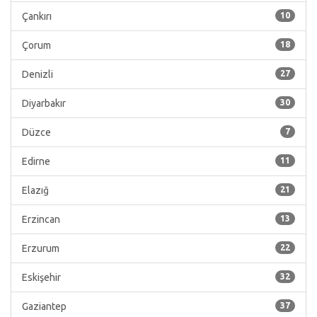
Çankırı
10
Çorum
18
Denizli
27
Diyarbakır
30
Düzce
7
Edirne
11
Elazığ
21
Erzincan
13
Erzurum
22
Eskişehir
32
Gaziantep
37