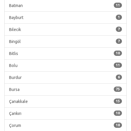
Batman
11
Bayburt
1
Bilecik
7
Bingöl
7
Bitlis
10
Bolu
11
Burdur
6
Bursa
75
Çanakkale
15
Çankırı
10
Çorum
18