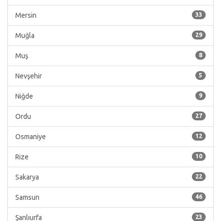
Mersin
33
Muğla
29
Muş
8
Nevşehir
5
Niğde
9
Ordu
27
Osmaniye
12
Rize
10
Sakarya
22
Samsun
46
Şanlıurfa
23