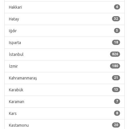
Hakkari
6
Hatay
32
Iğdır
5
Isparta
18
İstanbul
826
İzmir
180
Kahramanmaraş
21
Karabük
13
Karaman
7
Kars
8
Kastamonu
20