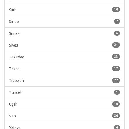
Siirt
10
Sinop
7
Şırnak
6
Sivas
21
Tekirdağ
23
Tokat
17
Trabzon
22
Tunceli
1
Uşak
10
Van
20
Yalova
6