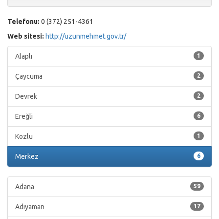
Telefonu:
0 (372) 251-4361
Web sitesi:
http://uzunmehmet.gov.tr/
Alaplı
1
Çaycuma
2
Devrek
2
Ereğli
6
Kozlu
1
Merkez
6
Adana
59
Adıyaman
17