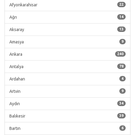
Afyonkarahisar
22
Ağrı
14
Aksaray
13
Amasya
9
Ankara
240
Antalya
78
Ardahan
4
Artvin
9
Aydın
34
Balıkesir
39
Bartın
6