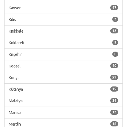
Kayseri
47
Kilis
2
Kırıkkale
12
Kırklareli
9
Kırşehir
8
Kocaeli
40
Konya
59
Kütahya
19
Malatya
24
Manisa
32
Mardin
18