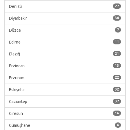
Denizli
27
Diyarbakır
30
Düzce
7
Edirne
11
Elazığ
21
Erzincan
13
Erzurum
22
Eskişehir
32
Gaziantep
37
Giresun
16
Gümüşhane
6