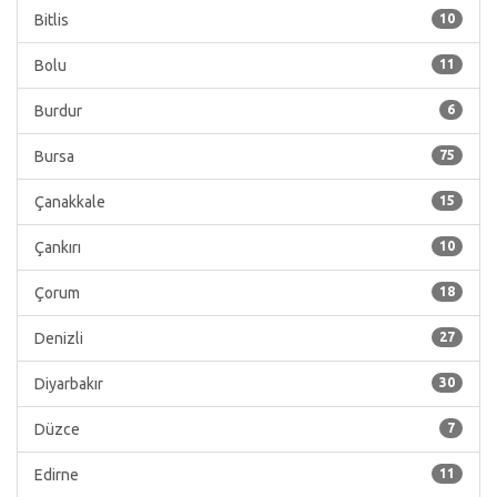
Bitlis
10
Bolu
11
Burdur
6
Bursa
75
Çanakkale
15
Çankırı
10
Çorum
18
Denizli
27
Diyarbakır
30
Düzce
7
Edirne
11