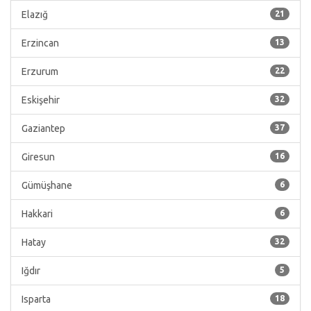
Elazığ
21
Erzincan
13
Erzurum
22
Eskişehir
32
Gaziantep
37
Giresun
16
Gümüşhane
6
Hakkari
6
Hatay
32
Iğdır
5
Isparta
18