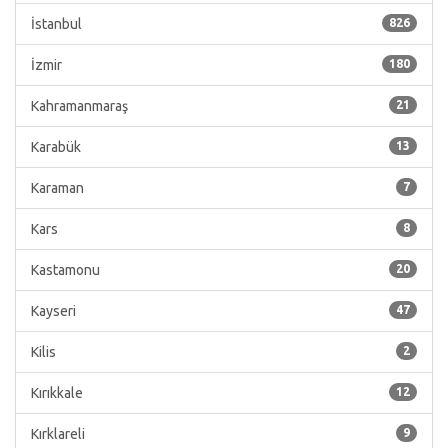
İstanbul
826
İzmir
180
Kahramanmaraş
21
Karabük
13
Karaman
7
Kars
8
Kastamonu
20
Kayseri
47
Kilis
2
Kırıkkale
12
Kırklareli
9