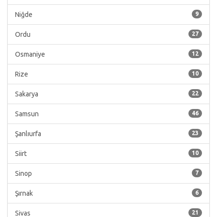
Niğde
9
Ordu
27
Osmaniye
12
Rize
10
Sakarya
22
Samsun
46
Şanlıurfa
23
Siirt
10
Sinop
7
Şırnak
6
Sivas
21