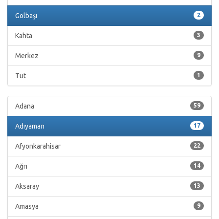
Gölbaşı
2
Kahta
3
Merkez
9
Tut
1
Adana
59
Adıyaman
17
Afyonkarahisar
22
Ağrı
14
Aksaray
13
Amasya
9