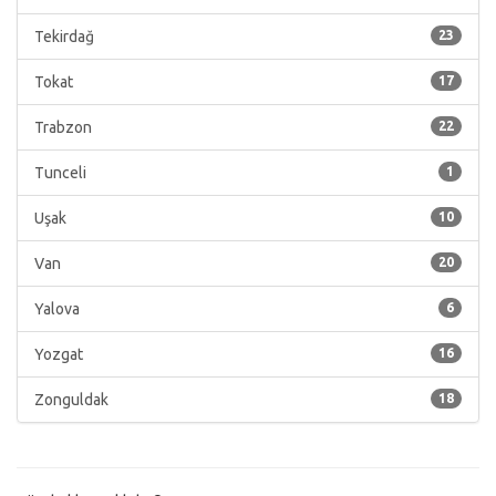
Tekirdağ
23
Tokat
17
Trabzon
22
Tunceli
1
Uşak
10
Van
20
Yalova
6
Yozgat
16
Zonguldak
18