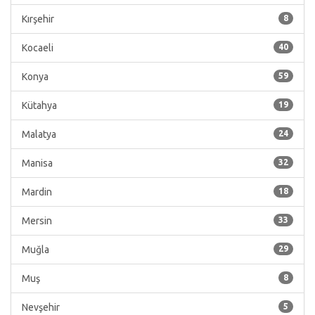
Kırşehir
8
Kocaeli
40
Konya
59
Kütahya
19
Malatya
24
Manisa
32
Mardin
18
Mersin
33
Muğla
29
Muş
8
Nevşehir
5