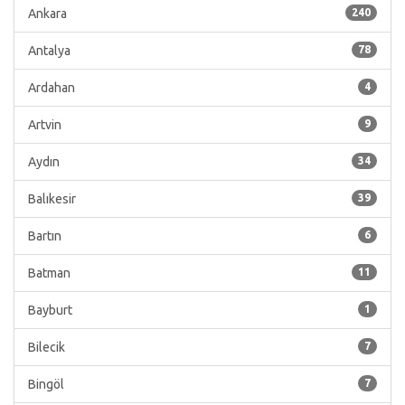
Ankara
240
Antalya
78
Ardahan
4
Artvin
9
Aydın
34
Balıkesir
39
Bartın
6
Batman
11
Bayburt
1
Bilecik
7
Bingöl
7