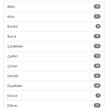
Bitlis
10
Bolu
11
Burdur
6
Bursa
75
Çanakkale
15
Çankırı
10
Çorum
18
Denizli
27
Diyarbakır
30
Düzce
7
Edirne
11