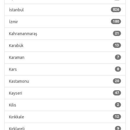
İstanbul
826
İzmir
180
Kahramanmaraş
21
Karabük
13
Karaman
7
Kars
8
Kastamonu
20
Kayseri
47
Kilis
2
Kırıkkale
12
Kırklareli
9