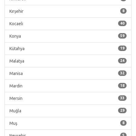
Kırşehir
8
Kocaeli
40
Konya
59
Kütahya
19
Malatya
24
Manisa
32
Mardin
18
Mersin
33
Muğla
29
Muş
8
Nevşehir
5