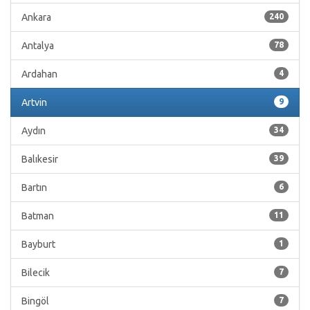
Ankara
240
Antalya
78
Ardahan
4
Artvin
9
Aydın
34
Balıkesir
39
Bartın
6
Batman
11
Bayburt
1
Bilecik
7
Bingöl
7