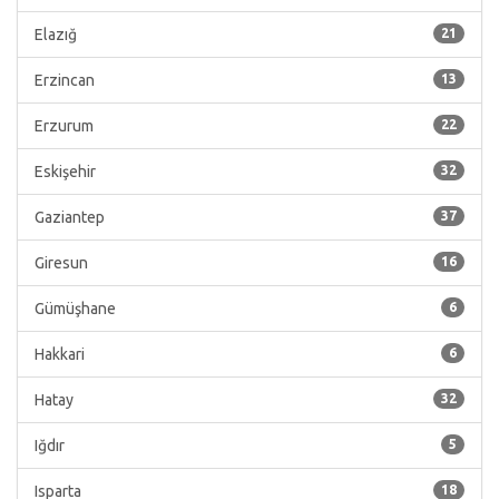
Elazığ
21
Erzincan
13
Erzurum
22
Eskişehir
32
Gaziantep
37
Giresun
16
Gümüşhane
6
Hakkari
6
Hatay
32
Iğdır
5
Isparta
18