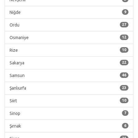
Niğde
9
Ordu
27
Osmaniye
12
Rize
10
Sakarya
22
Samsun
46
Şanlıurfa
23
Siirt
10
Sinop
7
Şırnak
6