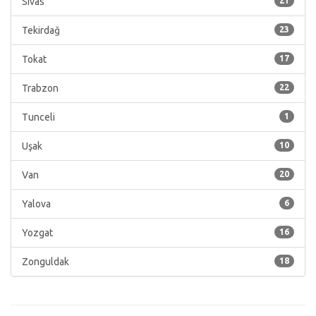
Sivas
21
Tekirdağ
23
Tokat
17
Trabzon
22
Tunceli
1
Uşak
10
Van
20
Yalova
6
Yozgat
16
Zonguldak
18