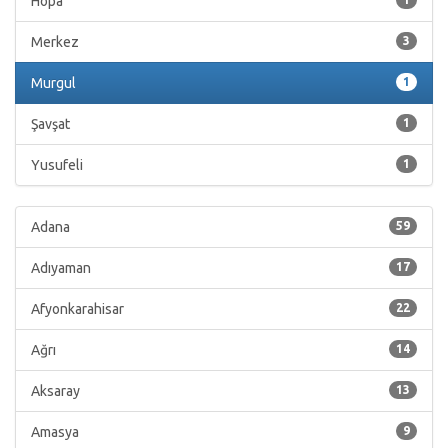
Hopa
Merkez
3
Murgul
1
Şavşat
1
Yusufeli
1
Adana
59
Adıyaman
17
Afyonkarahisar
22
Ağrı
14
Aksaray
13
Amasya
9