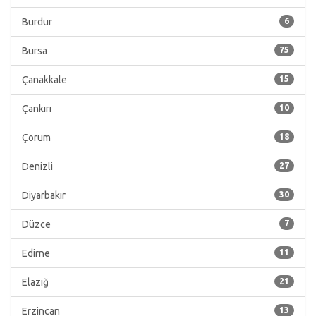
Burdur
6
Bursa
75
Çanakkale
15
Çankırı
10
Çorum
18
Denizli
27
Diyarbakır
30
Düzce
7
Edirne
11
Elazığ
21
Erzincan
13