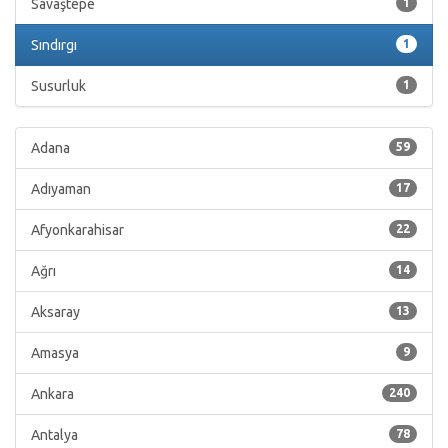
Savaştepe
1
Sındırgı
1
Susurluk
1
Adana
59
Adıyaman
17
Afyonkarahisar
22
Ağrı
14
Aksaray
13
Amasya
9
Ankara
240
Antalya
78