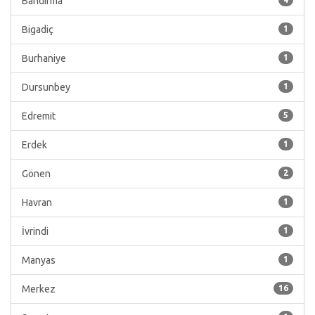
Bandırma
Bigadiç
1
Burhaniye
1
Dursunbey
1
Edremit
5
Erdek
1
Gönen
2
Havran
1
İvrindi
1
Manyas
1
Merkez
16