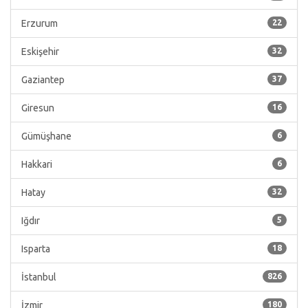
Erzurum
22
Eskişehir
32
Gaziantep
37
Giresun
16
Gümüşhane
6
Hakkari
6
Hatay
32
Iğdır
5
Isparta
18
İstanbul
826
İzmir
180