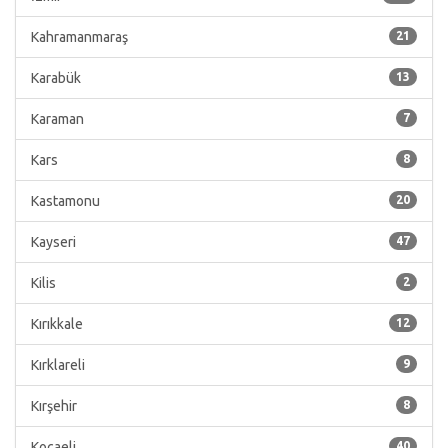
Kahramanmaraş
21
Karabük
13
Karaman
7
Kars
8
Kastamonu
20
Kayseri
47
Kilis
2
Kırıkkale
12
Kırklareli
9
Kırşehir
8
Kocaeli
40