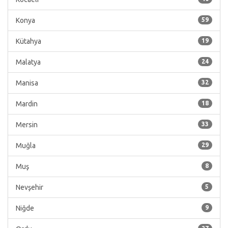
Konya
59
Kütahya
19
Malatya
24
Manisa
32
Mardin
18
Mersin
33
Muğla
29
Muş
8
Nevşehir
5
Niğde
9