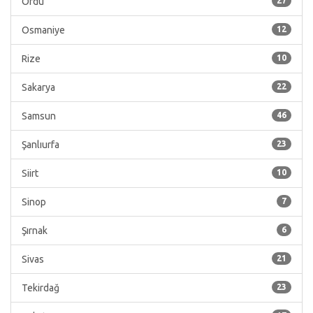
Ordu
27
Osmaniye
12
Rize
10
Sakarya
22
Samsun
46
Şanlıurfa
23
Siirt
10
Sinop
7
Şırnak
6
Sivas
21
Tekirdağ
23