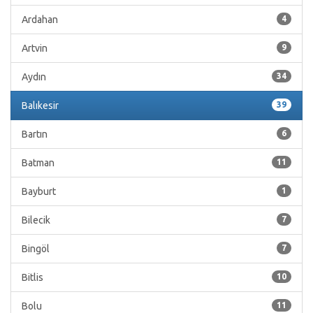
Ardahan
4
Artvin
9
Aydın
34
Balıkesir
39
Bartın
6
Batman
11
Bayburt
1
Bilecik
7
Bingöl
7
Bitlis
10
Bolu
11