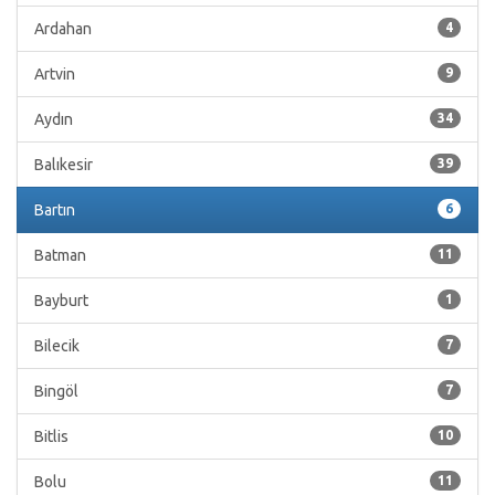
Ardahan
4
Artvin
9
Aydın
34
Balıkesir
39
Bartın
6
Batman
11
Bayburt
1
Bilecik
7
Bingöl
7
Bitlis
10
Bolu
11