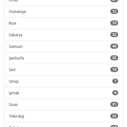
Ordu
Osmaniye
12
Rize
10
Sakarya
22
Samsun
46
Şanlıurfa
23
Siirt
10
Sinop
7
Şırnak
6
Sivas
21
Tekirdağ
23