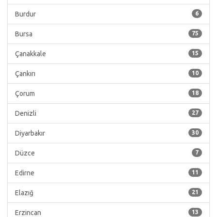
Burdur
6
Bursa
75
Çanakkale
15
Çankırı
10
Çorum
18
Denizli
27
Diyarbakır
30
Düzce
7
Edirne
11
Elazığ
21
Erzincan
13