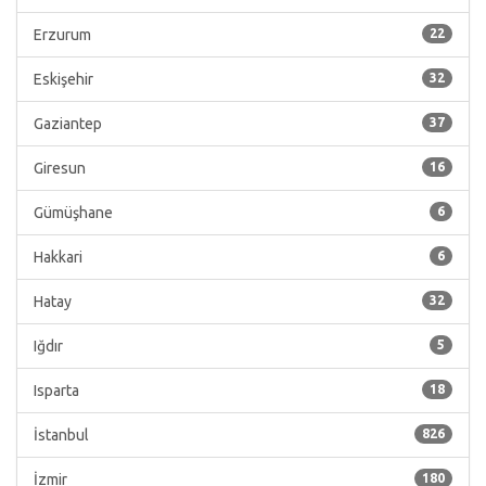
Erzurum
22
Eskişehir
32
Gaziantep
37
Giresun
16
Gümüşhane
6
Hakkari
6
Hatay
32
Iğdır
5
Isparta
18
İstanbul
826
İzmir
180