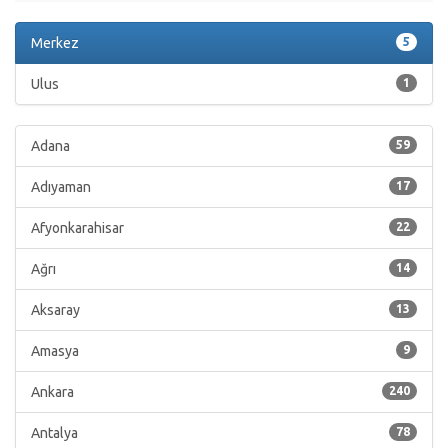
Merkez
5
Ulus
1
Adana
59
Adıyaman
17
Afyonkarahisar
22
Ağrı
14
Aksaray
13
Amasya
9
Ankara
240
Antalya
78