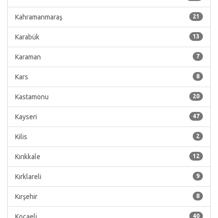
Kahramanmaraş
21
Karabük
13
Karaman
7
Kars
8
Kastamonu
20
Kayseri
47
Kilis
2
Kırıkkale
12
Kırklareli
9
Kırşehir
8
Kocaeli
40