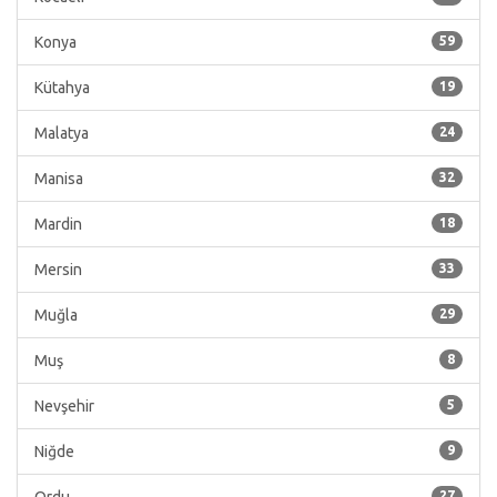
Konya
59
Kütahya
19
Malatya
24
Manisa
32
Mardin
18
Mersin
33
Muğla
29
Muş
8
Nevşehir
5
Niğde
9
27