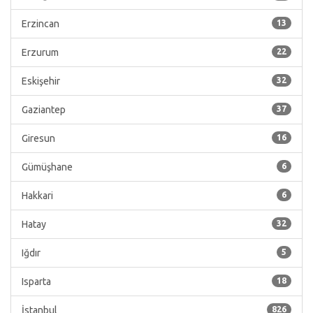
Erzincan
13
Erzurum
22
Eskişehir
32
Gaziantep
37
Giresun
16
Gümüşhane
6
Hakkari
6
Hatay
32
Iğdır
5
Isparta
18
İstanbul
826