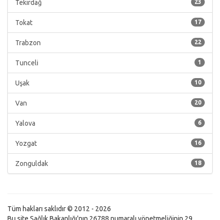
Tekirdağ
23
Tokat
17
Trabzon
22
Tunceli
1
Uşak
10
Van
20
Yalova
6
Yozgat
16
Zonguldak
18
Tüm hakları saklıdır © 2012 - 2026
Bu site Sağlık Bakanlığı'nın 26788 numaralı yönetmeliğinin 29.