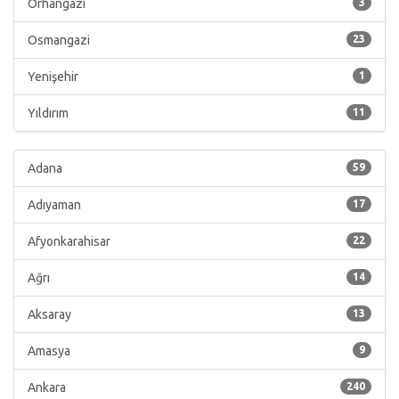
Orhangazi
3
Osmangazi
23
Yenişehir
1
Yıldırım
11
Adana
59
Adıyaman
17
Afyonkarahisar
22
Ağrı
14
Aksaray
13
Amasya
9
Ankara
240