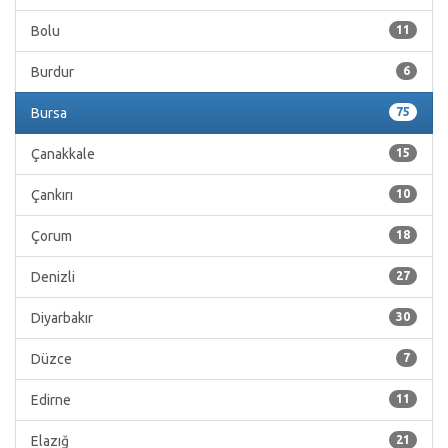
Bolu
11
Burdur
6
Bursa
75
Çanakkale
15
Çankırı
10
Çorum
18
Denizli
27
Diyarbakır
30
Düzce
7
Edirne
11
Elazığ
21