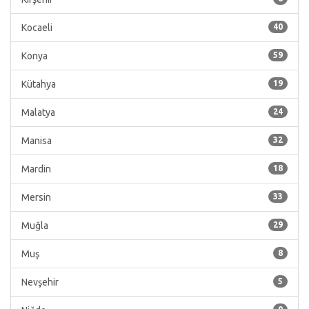
Kocaeli
40
Konya
59
Kütahya
19
Malatya
24
Manisa
32
Mardin
18
Mersin
33
Muğla
29
Muş
8
Nevşehir
5