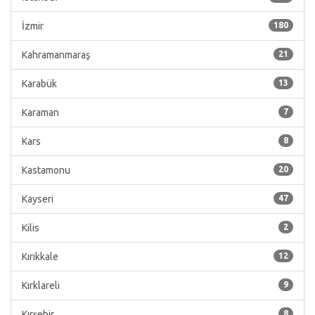
İzmir
180
Kahramanmaraş
21
Karabük
13
Karaman
7
Kars
8
Kastamonu
20
Kayseri
47
Kilis
2
Kırıkkale
12
Kırklareli
9
Kırşehir
8