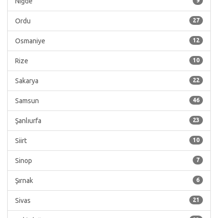
Niğde
9
Ordu
27
Osmaniye
12
Rize
10
Sakarya
22
Samsun
46
Şanlıurfa
23
Siirt
10
Sinop
7
Şırnak
6
Sivas
21