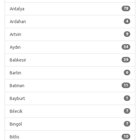
Antalya
78
Ardahan
4
Artvin
9
Aydın
34
Balıkesir
39
Bartın
6
Batman
11
Bayburt
1
Bilecik
7
Bingöl
7
Bitlis
10