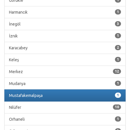
Görükle
Harmancık
1
İnegöl
3
İznik
1
Karacabey
2
Keleş
1
Merkez
12
Mudanya
1
Mustafakemalpaşa
1
Nilüfer
10
Orhaneli
1