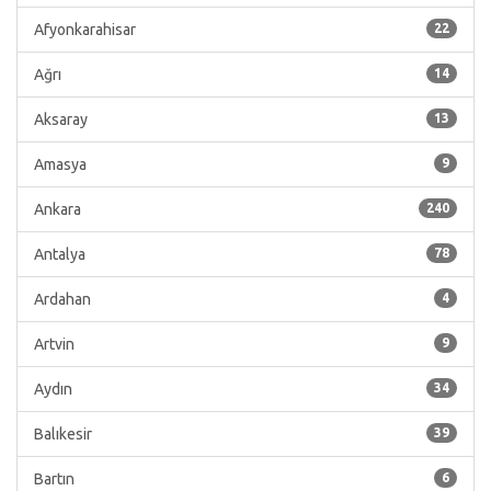
Afyonkarahisar
22
Ağrı
14
Aksaray
13
Amasya
9
Ankara
240
Antalya
78
Ardahan
4
Artvin
9
Aydın
34
Balıkesir
39
Bartın
6