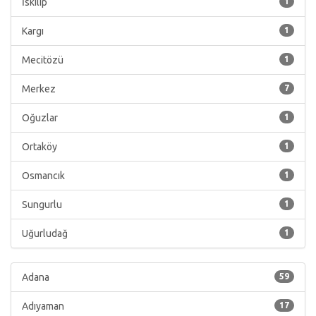
İskilip
1
Kargı
1
Mecitözü
1
Merkez
7
Oğuzlar
1
Ortaköy
1
Osmancık
1
Sungurlu
1
Uğurludağ
1
Adana
59
Adıyaman
17