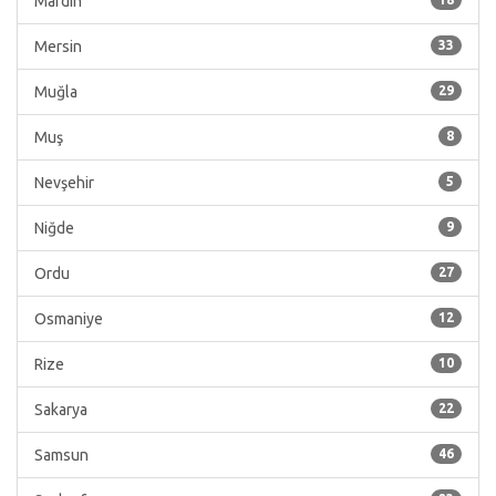
Mardin
Mersin
33
Muğla
29
Muş
8
Nevşehir
5
Niğde
9
Ordu
27
Osmaniye
12
Rize
10
Sakarya
22
Samsun
46