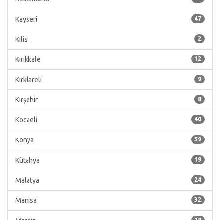
Kayseri
47
Kilis
2
Kırıkkale
12
Kırklareli
9
Kırşehir
8
Kocaeli
40
Konya
59
Kütahya
19
Malatya
24
Manisa
32
18