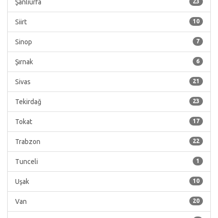
Şanlıurfa
23
Siirt
10
Sinop
7
Şırnak
6
Sivas
21
Tekirdağ
23
Tokat
17
Trabzon
22
Tunceli
1
Uşak
10
Van
20