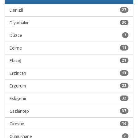
Denizli
27
Diyarbakır
30
Düzce
7
Edirne
11
Elazığ
21
Erzincan
13
Erzurum
22
Eskişehir
32
Gaziantep
37
Giresun
16
Gümüşhane
6