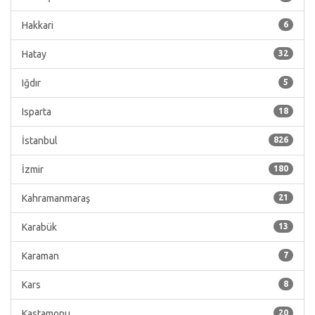
Hakkari
6
Hatay
32
Iğdır
5
Isparta
18
İstanbul
826
İzmir
180
Kahramanmaraş
21
Karabük
13
Karaman
7
Kars
8
Kastamonu
20