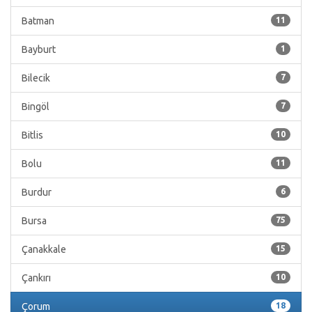
Batman
11
Bayburt
1
Bilecik
7
Bingöl
7
Bitlis
10
Bolu
11
Burdur
6
Bursa
75
Çanakkale
15
Çankırı
10
Çorum
18