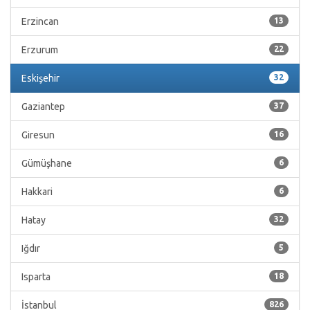
Erzincan
13
Erzurum
22
Eskişehir
32
Gaziantep
37
Giresun
16
Gümüşhane
6
Hakkari
6
Hatay
32
Iğdır
5
Isparta
18
İstanbul
826