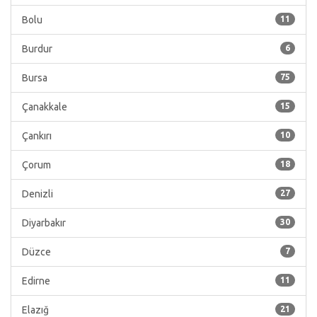
Bolu
11
Burdur
6
Bursa
75
Çanakkale
15
Çankırı
10
Çorum
18
Denizli
27
Diyarbakır
30
Düzce
7
Edirne
11
Elazığ
21