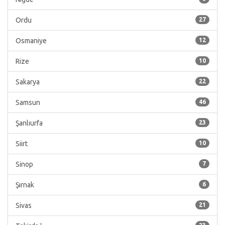
Ordu
27
Osmaniye
12
Rize
10
Sakarya
22
Samsun
46
Şanlıurfa
23
Siirt
10
Sinop
7
Şırnak
6
Sivas
21