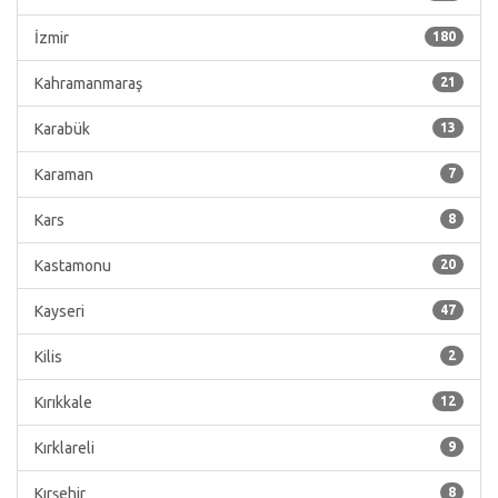
İzmir
180
Kahramanmaraş
21
Karabük
13
Karaman
7
Kars
8
Kastamonu
20
Kayseri
47
Kilis
2
Kırıkkale
12
Kırklareli
9
Kırşehir
8