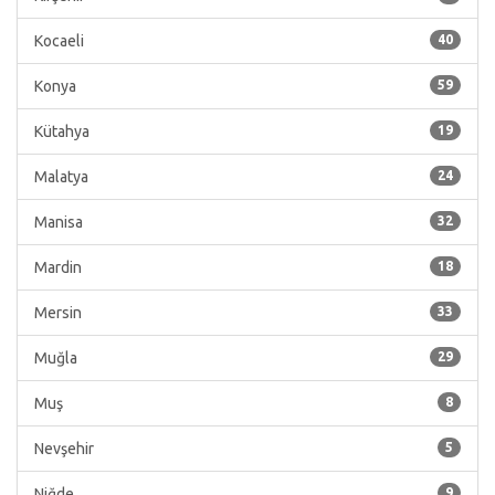
Kocaeli
40
Konya
59
Kütahya
19
Malatya
24
Manisa
32
Mardin
18
Mersin
33
Muğla
29
Muş
8
Nevşehir
5
Niğde
9