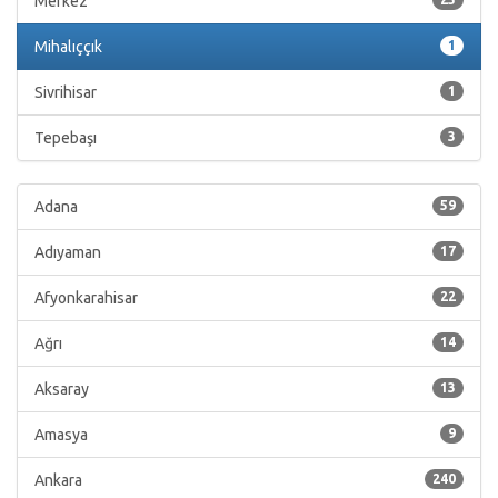
Merkez
Mihalıççık
1
Sivrihisar
1
Tepebaşı
3
Adana
59
Adıyaman
17
Afyonkarahisar
22
Ağrı
14
Aksaray
13
Amasya
9
Ankara
240