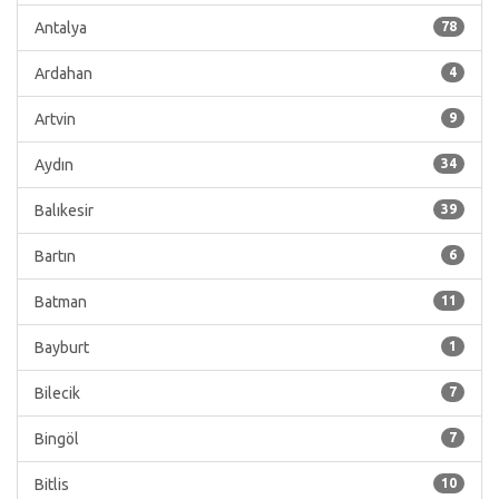
Antalya
78
Ardahan
4
Artvin
9
Aydın
34
Balıkesir
39
Bartın
6
Batman
11
Bayburt
1
Bilecik
7
Bingöl
7
Bitlis
10