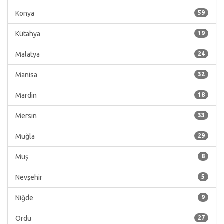
Konya
59
Kütahya
19
Malatya
24
Manisa
32
Mardin
18
Mersin
33
Muğla
29
Muş
8
Nevşehir
5
Niğde
9
Ordu
27