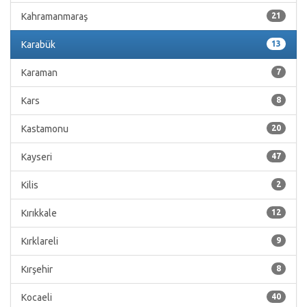
Kahramanmaraş
21
Karabük
13
Karaman
7
Kars
8
Kastamonu
20
Kayseri
47
Kilis
2
Kırıkkale
12
Kırklareli
9
Kırşehir
8
Kocaeli
40