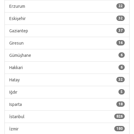
Erzurum
22
Eskişehir
32
Gaziantep
37
Giresun
16
Gümüşhane
6
Hakkari
6
Hatay
32
Iğdır
5
Isparta
18
İstanbul
826
İzmir
180