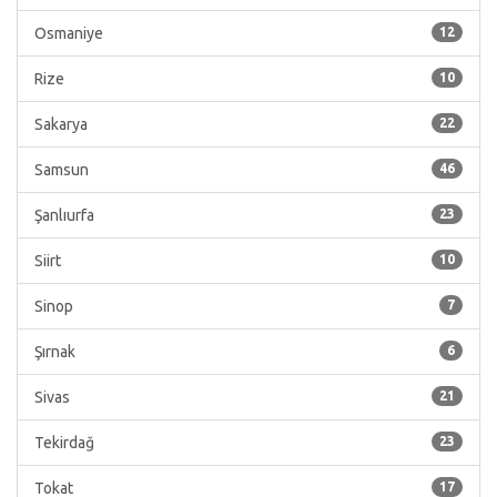
Osmaniye
12
Rize
10
Sakarya
22
Samsun
46
Şanlıurfa
23
Siirt
10
Sinop
7
Şırnak
6
Sivas
21
Tekirdağ
23
Tokat
17