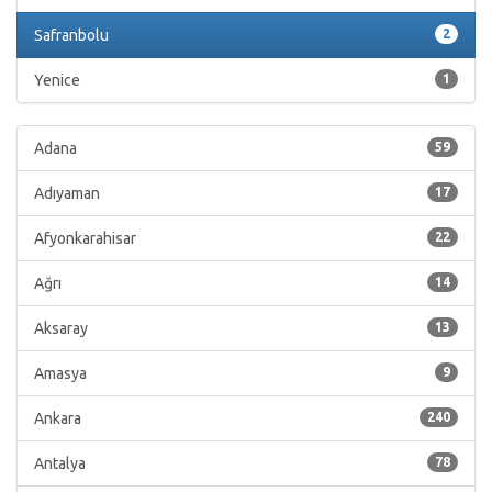
Safranbolu
2
Yenice
1
Adana
59
Adıyaman
17
Afyonkarahisar
22
Ağrı
14
Aksaray
13
Amasya
9
Ankara
240
Antalya
78