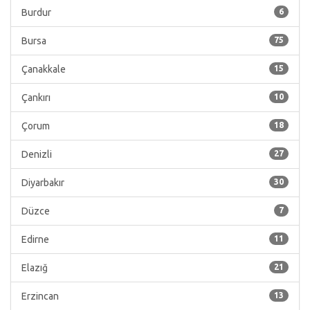
Burdur
6
Bursa
75
Çanakkale
15
Çankırı
10
Çorum
18
Denizli
27
Diyarbakır
30
Düzce
7
Edirne
11
Elazığ
21
Erzincan
13