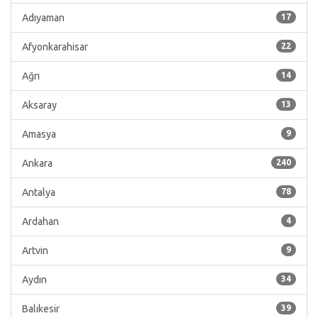
Adıyaman
17
Afyonkarahisar
22
Ağrı
14
Aksaray
13
Amasya
9
Ankara
240
Antalya
78
Ardahan
4
Artvin
9
Aydın
34
Balıkesir
39