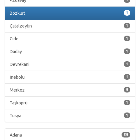
Azdavay
Bozkurt
1
Çatalzeytin
1
Cide
1
Daday
1
Devrekani
1
İnebolu
1
Merkez
9
Taşköprü
1
Tosya
1
Adana
59