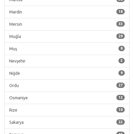
Mardin
18
Mersin
33
Muğla
29
Muş
8
Nevşehir
5
Niğde
9
Ordu
27
Osmaniye
12
Rize
10
Sakarya
22