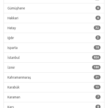
Gümüşhane
6
Hakkari
6
Hatay
32
Iğdır
5
Isparta
18
İstanbul
826
İzmir
180
Kahramanmaraş
21
Karabük
13
Karaman
7
Kars
8