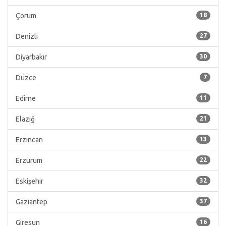
Çorum
18
Denizli
27
Diyarbakır
30
Düzce
7
Edirne
11
Elazığ
21
Erzincan
13
Erzurum
22
Eskişehir
32
Gaziantep
37
Giresun
16