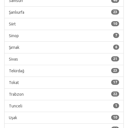
Samsun
46
Şanlıurfa
23
Siirt
10
Sinop
7
Şırnak
6
Sivas
21
Tekirdağ
23
Tokat
17
Trabzon
22
Tunceli
1
Uşak
10