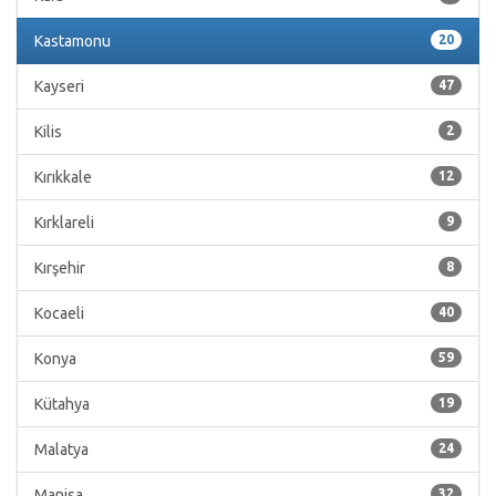
Kastamonu
20
Kayseri
47
Kilis
2
Kırıkkale
12
Kırklareli
9
Kırşehir
8
Kocaeli
40
Konya
59
Kütahya
19
Malatya
24
Manisa
32