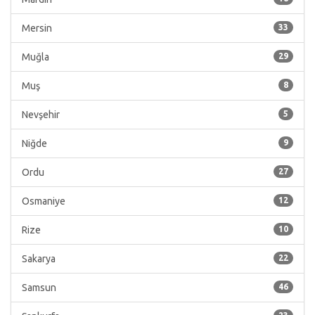
Mersin
33
Muğla
29
Muş
8
Nevşehir
5
Niğde
9
Ordu
27
Osmaniye
12
Rize
10
Sakarya
22
Samsun
46