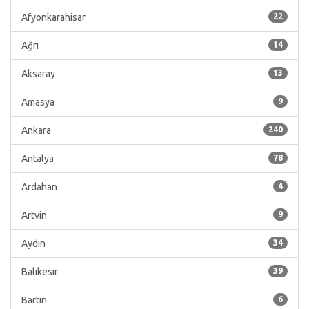
Afyonkarahisar
22
Ağrı
14
Aksaray
13
Amasya
9
Ankara
240
Antalya
78
Ardahan
4
Artvin
9
Aydın
34
Balıkesir
39
Bartın
6