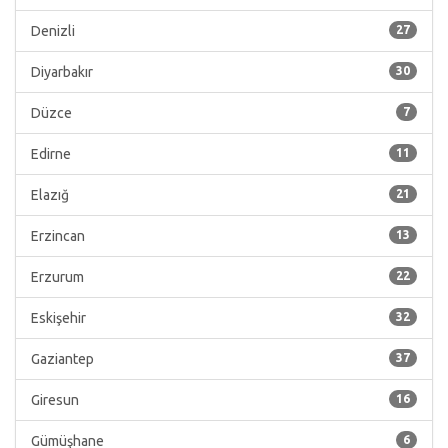
Denizli
27
Diyarbakır
30
Düzce
7
Edirne
11
Elazığ
21
Erzincan
13
Erzurum
22
Eskişehir
32
Gaziantep
37
Giresun
16
Gümüşhane
6