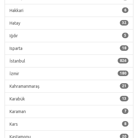
Hakkari
6
Hatay
32
Iğdır
5
Isparta
18
İstanbul
826
İzmir
180
Kahramanmaraş
21
Karabük
13
Karaman
7
Kars
8
Kastamonu
20