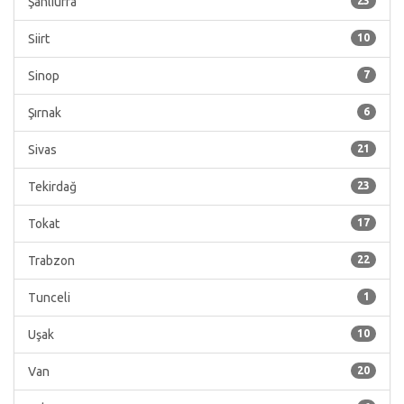
Şanlıurfa
23
Siirt
10
Sinop
7
Şırnak
6
Sivas
21
Tekirdağ
23
Tokat
17
Trabzon
22
Tunceli
1
Uşak
10
Van
20