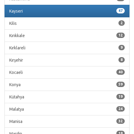
Kayseri
47
Kilis
2
Kırıkkale
12
Kırklareli
9
Kırşehir
8
Kocaeli
40
Konya
59
Kütahya
19
Malatya
24
Manisa
32
Mardin
18