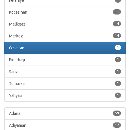
Felahiye
Kocasinan
11
Melikgazi
14
Merkez
14
Özvatan
1
Pınarbaşı
1
Sarız
1
Tomarza
1
Yahyalı
1
Adana
59
Adıyaman
17