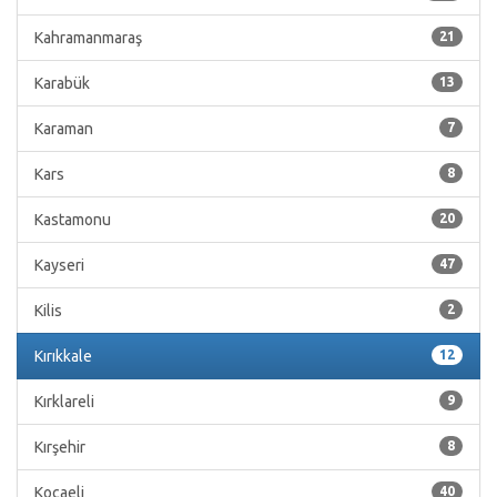
Kahramanmaraş
21
Karabük
13
Karaman
7
Kars
8
Kastamonu
20
Kayseri
47
Kilis
2
Kırıkkale
12
Kırklareli
9
Kırşehir
8
Kocaeli
40