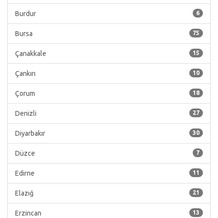
Burdur
6
Bursa
75
Çanakkale
15
Çankırı
10
Çorum
18
Denizli
27
Diyarbakır
30
Düzce
7
Edirne
11
Elazığ
21
Erzincan
13