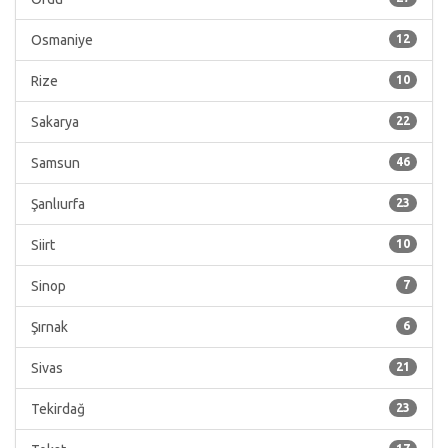
Osmaniye
12
Rize
10
Sakarya
22
Samsun
46
Şanlıurfa
23
Siirt
10
Sinop
7
Şırnak
6
Sivas
21
Tekirdağ
23