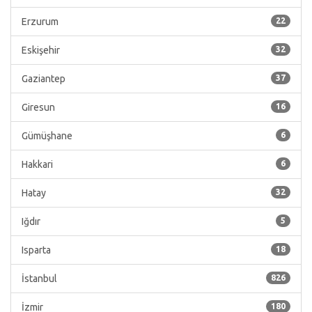
Erzurum
22
Eskişehir
32
Gaziantep
37
Giresun
16
Gümüşhane
6
Hakkari
6
Hatay
32
Iğdır
5
Isparta
18
İstanbul
826
İzmir
180