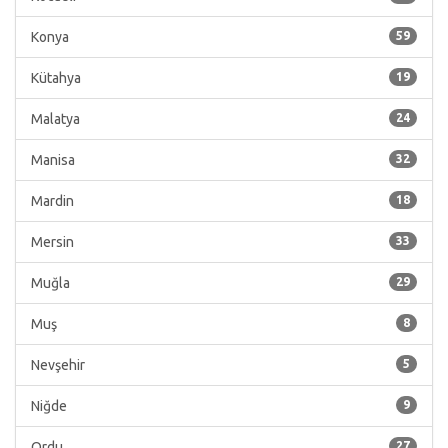
Konya
59
Kütahya
19
Malatya
24
Manisa
32
Mardin
18
Mersin
33
Muğla
29
Muş
8
Nevşehir
5
Niğde
9
Ordu
27