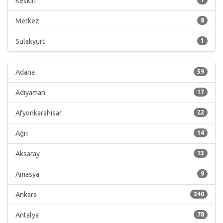
Keskin
Merkez
8
Sulakyurt
1
Adana
59
Adıyaman
17
Afyonkarahisar
22
Ağrı
14
Aksaray
13
Amasya
9
Ankara
240
Antalya
78