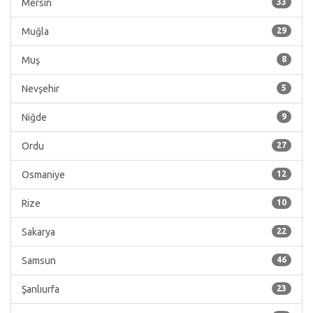
Mersin
33
Muğla
29
Muş
8
Nevşehir
5
Niğde
9
Ordu
27
Osmaniye
12
Rize
10
Sakarya
22
Samsun
46
Şanlıurfa
23