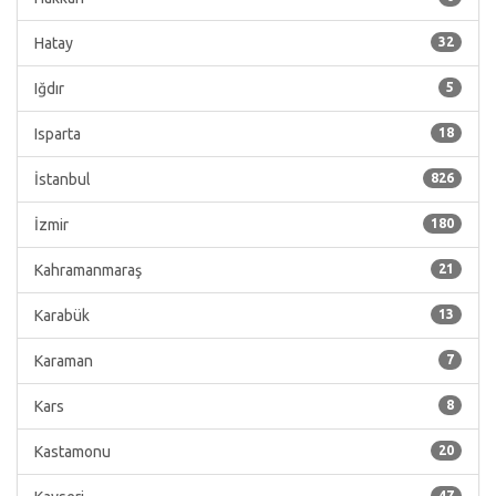
Hatay
32
Iğdır
5
Isparta
18
İstanbul
826
İzmir
180
Kahramanmaraş
21
Karabük
13
Karaman
7
Kars
8
Kastamonu
20
47