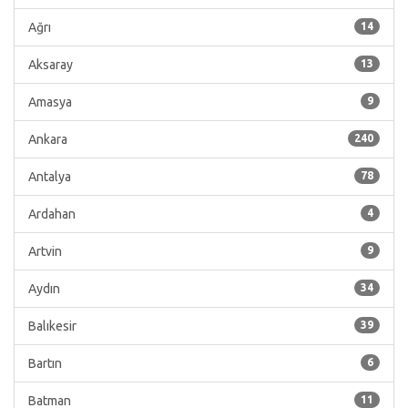
Ağrı
14
Aksaray
13
Amasya
9
Ankara
240
Antalya
78
Ardahan
4
Artvin
9
Aydın
34
Balıkesir
39
Bartın
6
Batman
11