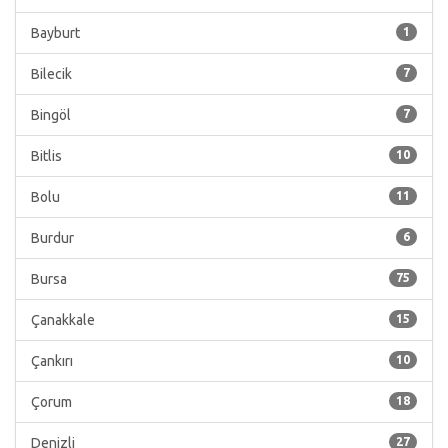
Bayburt
1
Bilecik
7
Bingöl
7
Bitlis
10
Bolu
11
Burdur
6
Bursa
75
Çanakkale
15
Çankırı
10
Çorum
18
Denizli
27