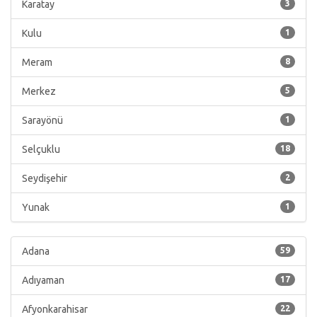
Karatay
3
Kulu
1
Meram
8
Merkez
5
Sarayönü
1
Selçuklu
18
Seydişehir
2
Yunak
1
Adana
59
Adıyaman
17
Afyonkarahisar
22