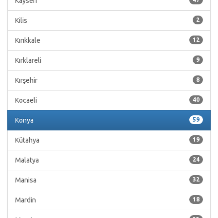
Kayseri
Kilis
2
Kırıkkale
12
Kırklareli
9
Kırşehir
8
Kocaeli
40
Konya
59
Kütahya
19
Malatya
24
Manisa
32
Mardin
18