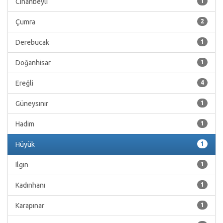
Cihanbeyli
1
Çumra
2
Derebucak
1
Doğanhisar
1
Ereğli
4
Güneysınır
1
Hadim
1
Hüyük
1
Ilgın
1
Kadınhanı
1
Karapınar
1