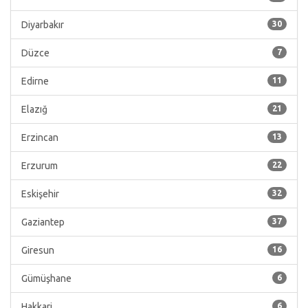
Diyarbakır
30
Düzce
7
Edirne
11
Elazığ
21
Erzincan
13
Erzurum
22
Eskişehir
32
Gaziantep
37
Giresun
16
Gümüşhane
6
Hakkari
6