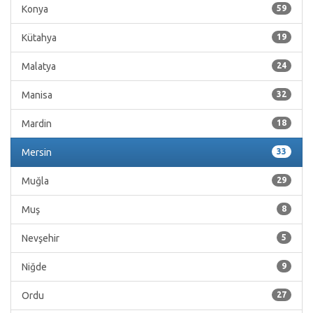
Konya
59
Kütahya
19
Malatya
24
Manisa
32
Mardin
18
Mersin
33
Muğla
29
Muş
8
Nevşehir
5
Niğde
9
Ordu
27