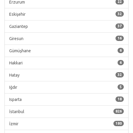
Erzurum
22
Eskişehir
32
Gaziantep
37
Giresun
16
Gümüşhane
6
Hakkari
6
Hatay
32
Iğdır
5
Isparta
18
İstanbul
826
İzmir
180