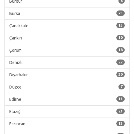
Burdur
6
Bursa
75
Çanakkale
15
Çankırı
10
Çorum
18
Denizli
27
Diyarbakır
30
Düzce
7
Edirne
11
Elazığ
21
Erzincan
13