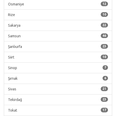
Osmaniye
12
Rize
10
Sakarya
22
Samsun
46
Şanlıurfa
23
Siirt
10
Sinop
7
Şırnak
6
Sivas
21
Tekirdağ
23
Tokat
17