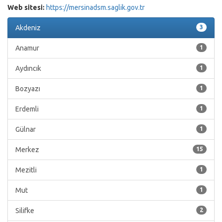
Web sitesi:
https://mersinadsm.saglik.gov.tr
Akdeniz
3
Anamur
1
Aydıncık
1
Bozyazı
1
Erdemli
1
Gülnar
1
Merkez
15
Mezitli
1
Mut
1
Silifke
2