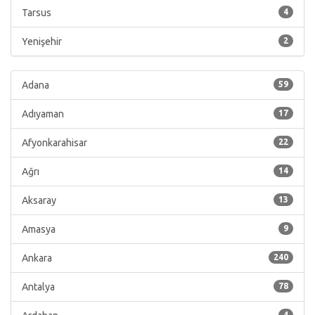
Tarsus
4
Yenişehir
2
Adana
59
Adıyaman
17
Afyonkarahisar
22
Ağrı
14
Aksaray
13
Amasya
9
Ankara
240
Antalya
78
4