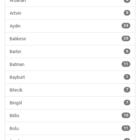
Ardahan
Artvin
9
Aydın
34
Balıkesir
39
Bartın
6
Batman
11
Bayburt
1
Bilecik
7
Bingöl
7
Bitlis
10
Bolu
11