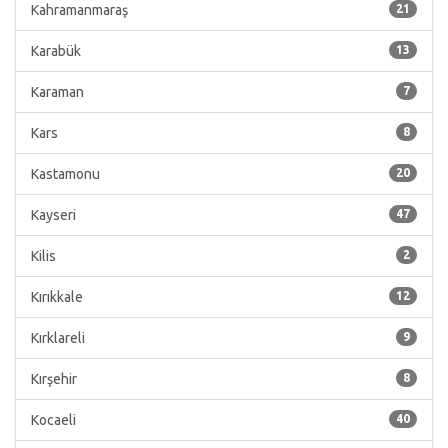
Kahramanmaraş
21
Karabük
13
Karaman
7
Kars
8
Kastamonu
20
Kayseri
47
Kilis
2
Kırıkkale
12
Kırklareli
9
Kırşehir
8
Kocaeli
40