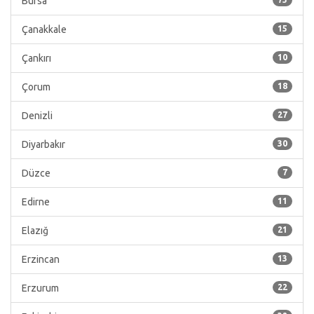
Bursa
Çanakkale
15
Çankırı
10
Çorum
18
Denizli
27
Diyarbakır
30
Düzce
7
Edirne
11
Elazığ
21
Erzincan
13
Erzurum
22