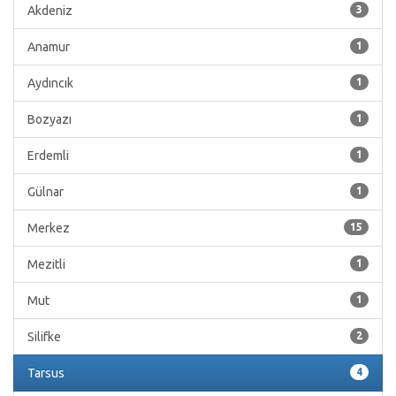
Akdeniz
3
Anamur
1
Aydıncık
1
Bozyazı
1
Erdemli
1
Gülnar
1
Merkez
15
Mezitli
1
Mut
1
Silifke
2
Tarsus
4