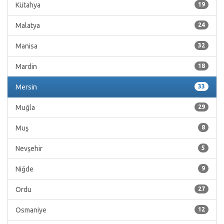
Kütahya
19
Malatya
24
Manisa
32
Mardin
18
Mersin
33
Muğla
29
Muş
8
Nevşehir
5
Niğde
9
Ordu
27
Osmaniye
12