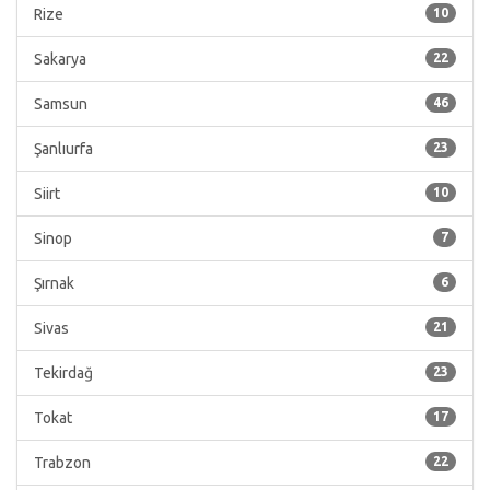
Rize
10
Sakarya
22
Samsun
46
Şanlıurfa
23
Siirt
10
Sinop
7
Şırnak
6
Sivas
21
Tekirdağ
23
Tokat
17
Trabzon
22