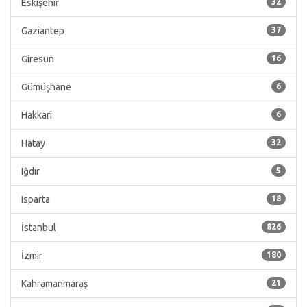
Eskişehir
32
Gaziantep
37
Giresun
16
Gümüşhane
6
Hakkari
6
Hatay
32
Iğdır
5
Isparta
18
İstanbul
826
İzmir
180
Kahramanmaraş
21