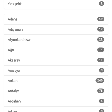
Yenişehir
2
Adana
59
Adıyaman
17
Afyonkarahisar
22
Ağrı
14
Aksaray
13
Amasya
9
Ankara
240
Antalya
78
Ardahan
4
Artvin
9