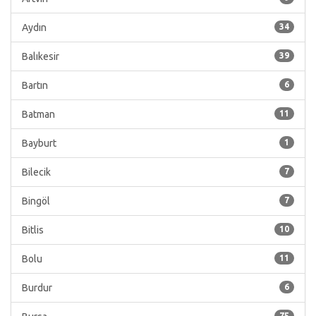
Aydın
34
Balıkesir
39
Bartın
6
Batman
11
Bayburt
1
Bilecik
7
Bingöl
7
Bitlis
10
Bolu
11
Burdur
6
75