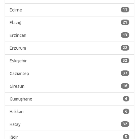
Edirne
11
Elazığ
21
Erzincan
13
Erzurum
22
Eskişehir
32
Gaziantep
37
Giresun
16
Gümüşhane
6
Hakkari
6
Hatay
32
Iğdır
5