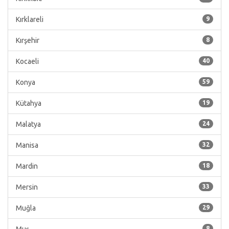
Kırklareli
9
Kırşehir
8
Kocaeli
40
Konya
59
Kütahya
19
Malatya
24
Manisa
32
Mardin
18
Mersin
33
Muğla
29
8