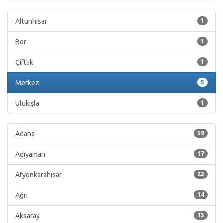
Altunhisar
1
Bor
1
Çiftlik
1
Merkez
5
Ulukışla
1
Adana
59
Adıyaman
17
Afyonkarahisar
22
Ağrı
14
Aksaray
13