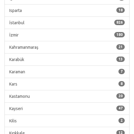
Isparta
18
İstanbul
826
İzmir
180
Kahramanmaraş
21
Karabük
13
Karaman
7
Kars
8
Kastamonu
20
Kayseri
47
Kilis
2
Kırıkkale
12