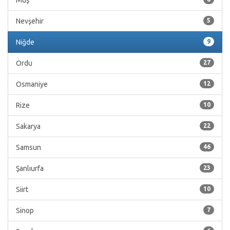
Muş
Nevşehir
5
Niğde
9
Ordu
27
Osmaniye
12
Rize
10
Sakarya
22
Samsun
46
Şanlıurfa
23
Siirt
10
Sinop
7