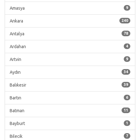
Amasya
9
Ankara
240
Antalya
78
Ardahan
4
Artvin
9
Aydın
34
Balıkesir
39
Bartın
6
Batman
11
Bayburt
1
Bilecik
7