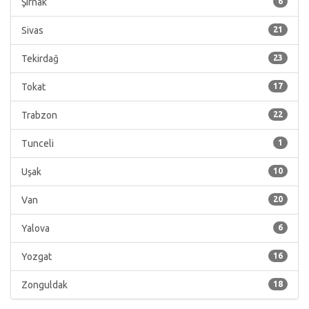
Şırnak
6
Sivas
21
Tekirdağ
23
Tokat
17
Trabzon
22
Tunceli
1
Uşak
10
Van
20
Yalova
6
Yozgat
16
Zonguldak
18