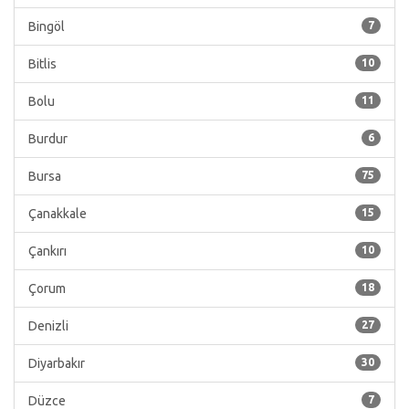
Bingöl
7
Bitlis
10
Bolu
11
Burdur
6
Bursa
75
Çanakkale
15
Çankırı
10
Çorum
18
Denizli
27
Diyarbakır
30
Düzce
7