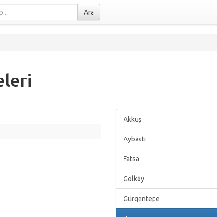
Ara
leri
Akkuş
Aybastı
Fatsa
Gölköy
Gürgentepe