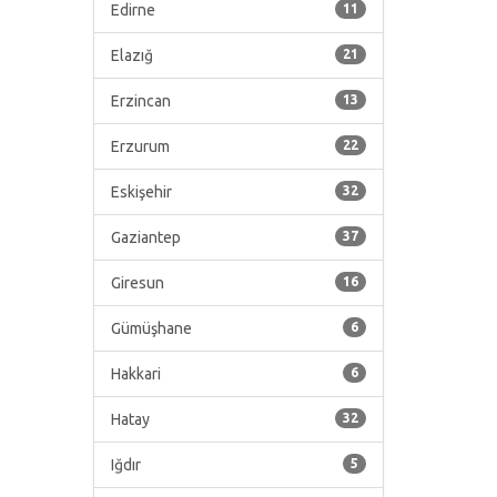
Edirne
11
Elazığ
21
Erzincan
13
Erzurum
22
Eskişehir
32
Gaziantep
37
Giresun
16
Gümüşhane
6
Hakkari
6
Hatay
32
Iğdır
5