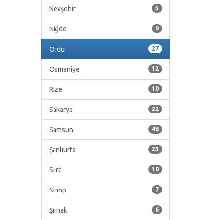
Nevşehir
5
Niğde
9
Ordu
27
Osmaniye
12
Rize
10
Sakarya
22
Samsun
46
Şanlıurfa
23
Siirt
10
Sinop
7
Şırnak
6