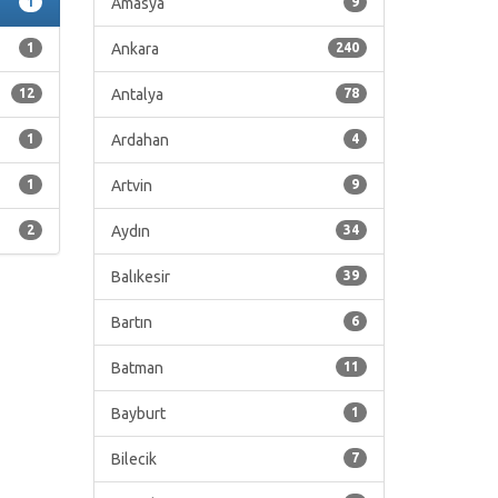
1
Amasya
9
1
Ankara
240
12
Antalya
78
1
Ardahan
4
1
Artvin
9
2
Aydın
34
Balıkesir
39
Bartın
6
Batman
11
Bayburt
1
Bilecik
7