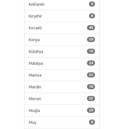
Kırklareli
9
Kırşehir
8
Kocaeli
40
Konya
59
Kütahya
19
Malatya
24
Manisa
32
Mardin
18
Mersin
33
Muğla
29
Muş
8