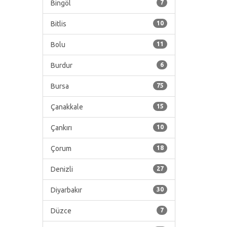
Bingöl
7
Bitlis
10
Bolu
11
Burdur
6
Bursa
75
Çanakkale
15
Çankırı
10
Çorum
18
Denizli
27
Diyarbakır
30
Düzce
7