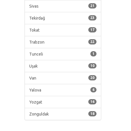
Sivas
21
Tekirdağ
23
Tokat
17
Trabzon
22
Tunceli
1
Uşak
10
Van
20
Yalova
6
Yozgat
16
Zonguldak
18