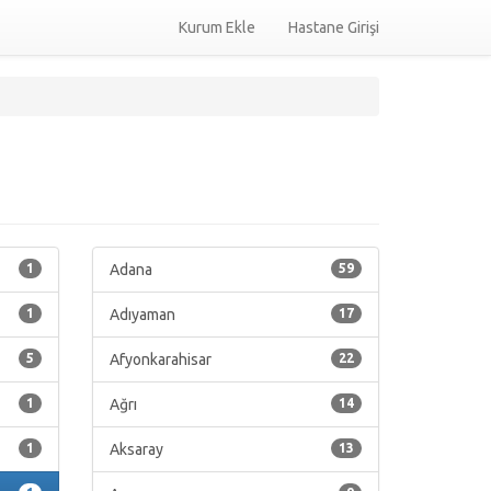
Kurum Ekle
Hastane Girişi
1
Adana
59
1
Adıyaman
17
5
Afyonkarahisar
22
1
Ağrı
14
1
Aksaray
13