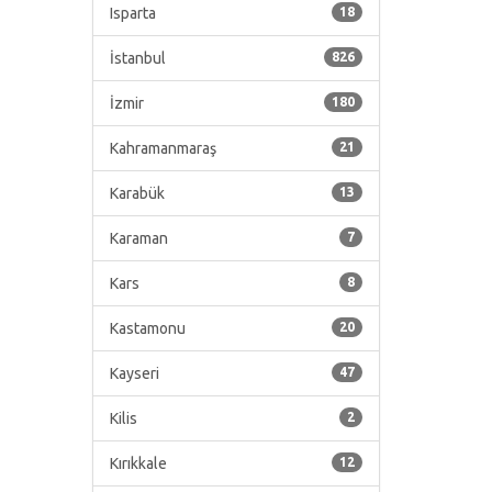
Isparta
18
İstanbul
826
İzmir
180
Kahramanmaraş
21
Karabük
13
Karaman
7
Kars
8
Kastamonu
20
Kayseri
47
Kilis
2
Kırıkkale
12